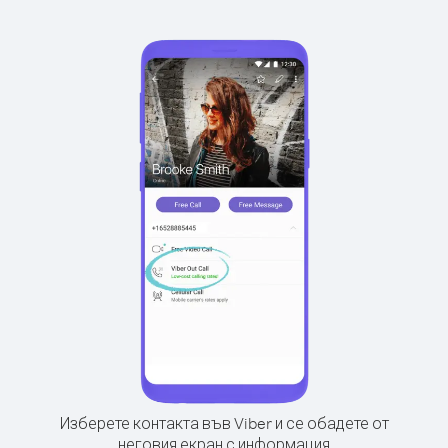
Изберете контакта във Viber и се обадете от
неговия екран с информация