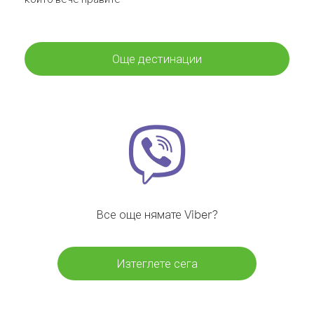
Още дестинации
Все още нямате Viber?
Изтеглете сега