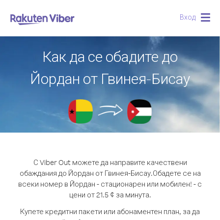
Вход
Togg
navig
Как да се обадите до
Йордан от Гвинея-Бисау
С Viber Out можете да направите качествени
обаждания до Йордан от Гвинея-Бисау.
Обадете се на
всеки номер в Йордан - стационарен или мобилен! - с
цени от 21.5 ¢ за минута.
Купете кредитни пакети или абонаментен план, за да