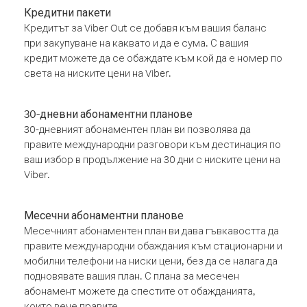
Кредитни пакети
Кредитът за Viber Out се добавя към вашия баланс
при закупуване на каквато и да е сума. С вашия
кредит можете да се обаждате към кой да е номер по
света на ниските цени на Viber.
30-дневни абонаментни планове
30-дневният абонаментен план ви позволява да
правите международни разговори към дестинация по
ваш избор в продължение на 30 дни с ниските цени на
Viber.
Месечни абонаментни планове
Месечният абонаментен план ви дава гъвкавостта да
правите международни обаждания към стационарни и
мобилни телефони на ниски цени, без да се налага да
подновявате вашия план. С плана за месечен
абонамент можете да спестите от обажданията,
които вече правите