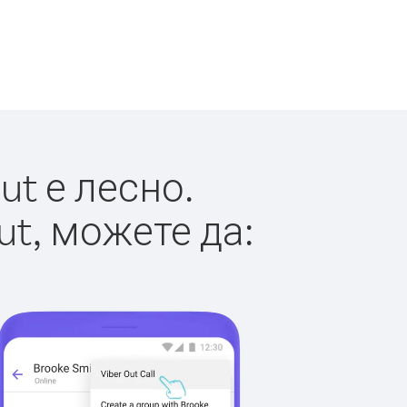
t е лесно.
ut, можете да: