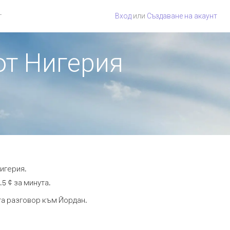
г
Вход
или
Създаване на акаунт
от Нигерия
игерия.
5 ¢ за минута.
ута разговор към Йордан.