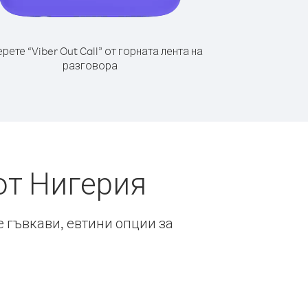
рете “Viber Out Call” от горната лента на
разговора
от Нигерия
е гъвкави, евтини опции за