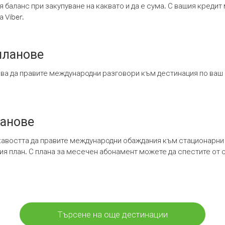
я баланс при закупуване на каквато и да е сума. С вашия креди
 Viber.
планове
ява да правите международни разговори към дестинация по ваш
ланове
кавостта да правите международни обаждания към стационарни 
шия план. С плана за месечен абонамент можете да спестите от 
Търсене на още дестинации