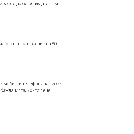
т можете да се обаждате към
 избор в продължение на 30
и мобилни телефони на ниски
обажданията, които вече