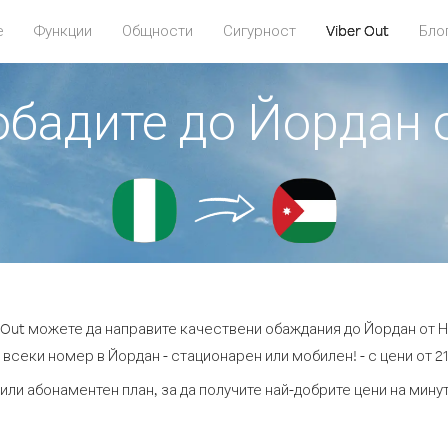
е
Функции
Общности
Сигурност
Viber Out
Бло
 обадите до Йордан 
r Out можете да направите качествени обаждания до Йордан от Н
 всеки номер в Йордан - стационарен или мобилен! - с цени от 21.
или абонаментен план, за да получите най-добрите цени на мин