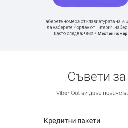
Наберете номера от клавиатурата на Vib
да наберете Йордан от Нигерия, набер
както следва:
+
+
962
Местен номер
Съвети за
Viber Out ви дава повече 
Кредитни пакети