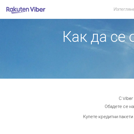
Изтеглян
Как да се
С Vibe
Обадете се на
Купете кредитни пакети 