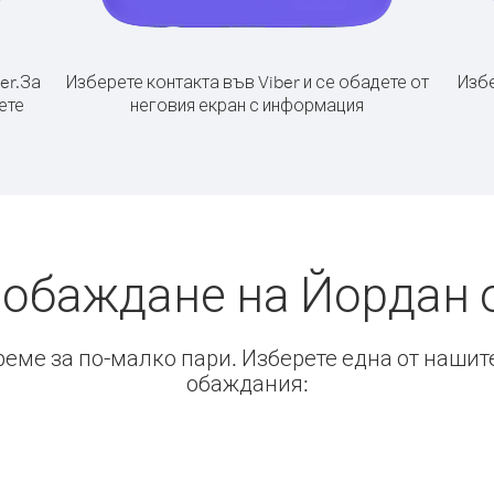
er.
За
Изберете контакта във Viber и се обадете от
Избе
ете
неговия екран с информация
 обаждане на Йордан 
време за по-малко пари. Изберете една от нашит
обаждания: