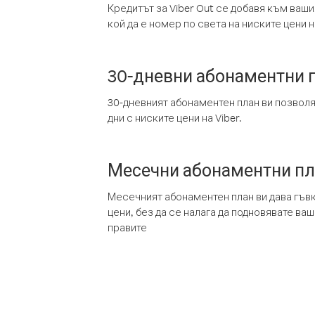
Кредитът за Viber Out се добавя към ваши
кой да е номер по света на ниските цени на
30-дневни абонаментни 
30-дневният абонаментен план ви позвол
дни с ниските цени на Viber.
Месечни абонаментни п
Месечният абонаментен план ви дава гъв
цени, без да се налага да подновявате ва
правите