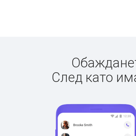
Обажданет
След като има