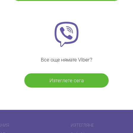
Все още нямате Viber?
Изтеглете сега
АНИЯ
ИЗТЕГЛЯНЕ