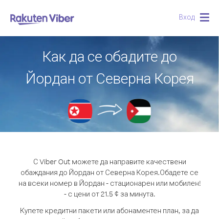
Вход
Togg
navig
Как да се обадите до
Йордан от Северна Корея
С Viber Out можете да направите качествени
обаждания до Йордан от Северна Корея.
Обадете се
на всеки номер в Йордан - стационарен или мобилен!
- с цени от 21.5 ¢ за минута.
Купете кредитни пакети или абонаментен план, за да