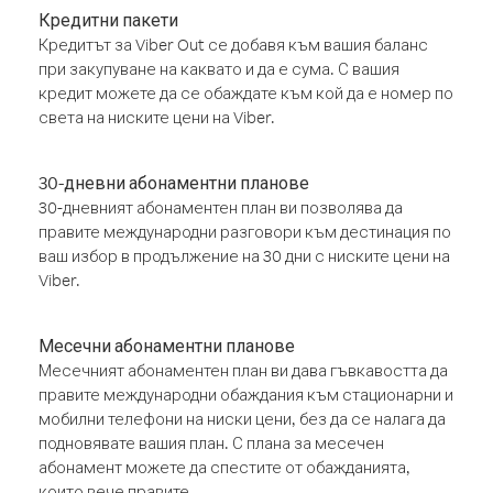
Кредитни пакети
Кредитът за Viber Out се добавя към вашия баланс
при закупуване на каквато и да е сума. С вашия
кредит можете да се обаждате към кой да е номер по
света на ниските цени на Viber.
30-дневни абонаментни планове
30-дневният абонаментен план ви позволява да
правите международни разговори към дестинация по
ваш избор в продължение на 30 дни с ниските цени на
Viber.
Месечни абонаментни планове
Месечният абонаментен план ви дава гъвкавостта да
правите международни обаждания към стационарни и
мобилни телефони на ниски цени, без да се налага да
подновявате вашия план. С плана за месечен
абонамент можете да спестите от обажданията,
които вече правите