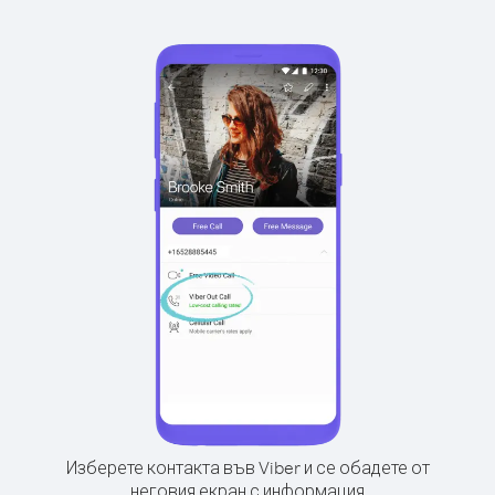
Изберете контакта във Viber и се обадете от
неговия екран с информация