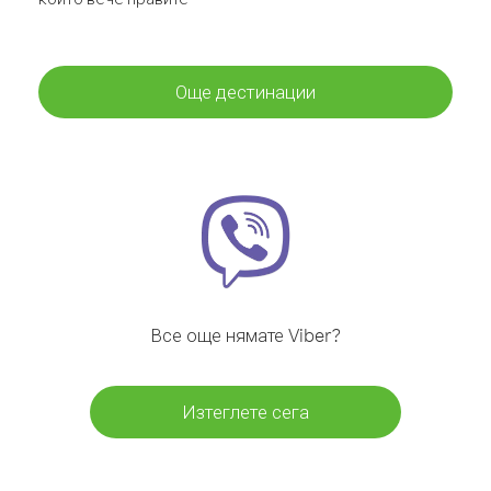
Още дестинации
Все още нямате Viber?
Изтеглете сега