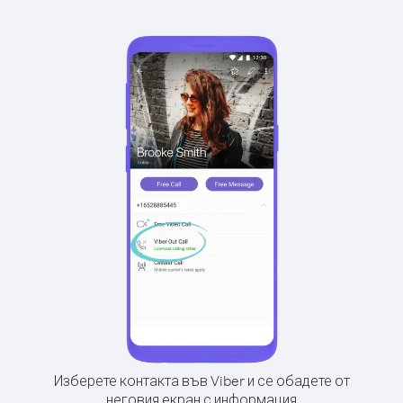
Изберете контакта във Viber и се обадете от
неговия екран с информация