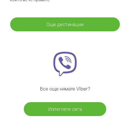
Още дестинации
Все още нямате Viber?
Изтеглете сега