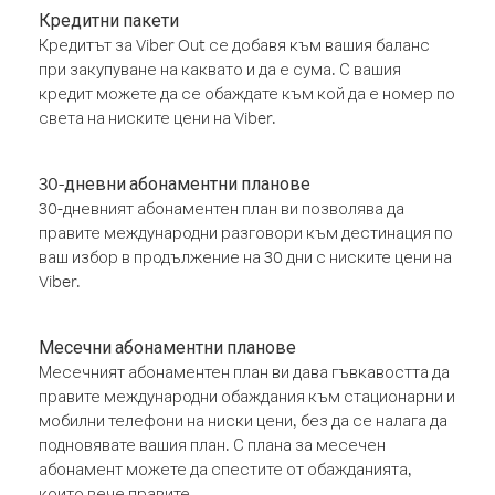
Кредитни пакети
Кредитът за Viber Out се добавя към вашия баланс
при закупуване на каквато и да е сума. С вашия
кредит можете да се обаждате към кой да е номер по
света на ниските цени на Viber.
30-дневни абонаментни планове
30-дневният абонаментен план ви позволява да
правите международни разговори към дестинация по
ваш избор в продължение на 30 дни с ниските цени на
Viber.
Месечни абонаментни планове
Месечният абонаментен план ви дава гъвкавостта да
правите международни обаждания към стационарни и
мобилни телефони на ниски цени, без да се налага да
подновявате вашия план. С плана за месечен
абонамент можете да спестите от обажданията,
които вече правите