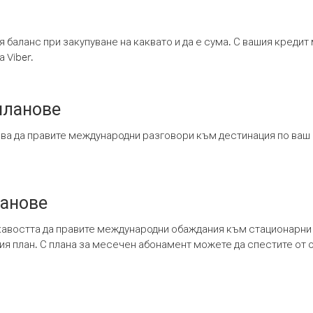
я баланс при закупуване на каквато и да е сума. С вашия креди
 Viber.
планове
ява да правите международни разговори към дестинация по ваш
ланове
кавостта да правите международни обаждания към стационарни 
шия план. С плана за месечен абонамент можете да спестите от 