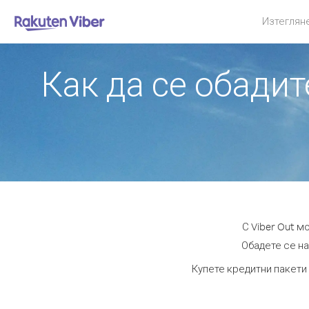
Изтеглян
Как да се обади
С Viber Out 
Обадете се на
Купете кредитни пакети 