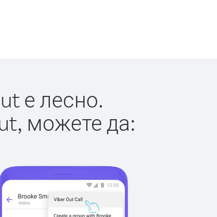
t е лесно.
ut, можете да: