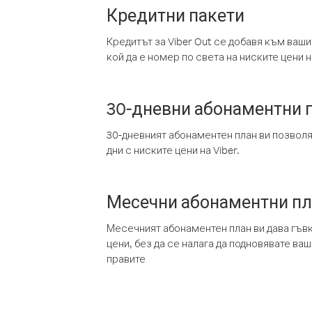
Кредитни пакети
Кредитът за Viber Out се добавя към ваши
кой да е номер по света на ниските цени на
30-дневни абонаментни 
30-дневният абонаментен план ви позвол
дни с ниските цени на Viber.
Месечни абонаментни п
Месечният абонаментен план ви дава гъв
цени, без да се налага да подновявате ва
правите