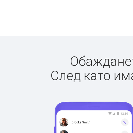
Обажданет
След като има