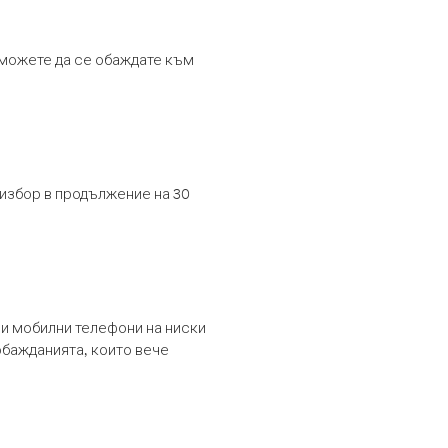
т можете да се обаждате към
 избор в продължение на 30
и мобилни телефони на ниски
обажданията, които вече