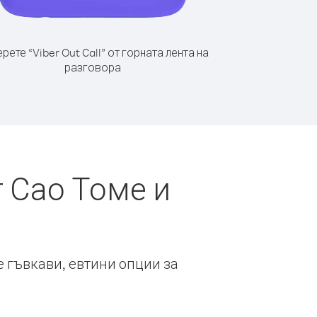
рете “Viber Out Call” от горната лента на
разговора
 Сао Томе и
е гъвкави, евтини опции за