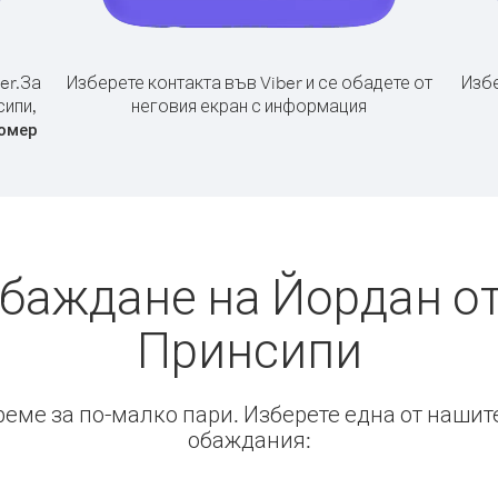
er.
За
Изберете контакта във Viber и се обадете от
Избе
сипи,
неговия екран с информация
омер
обаждане на Йордан от
Принсипи
време за по-малко пари. Изберете една от нашит
обаждания: