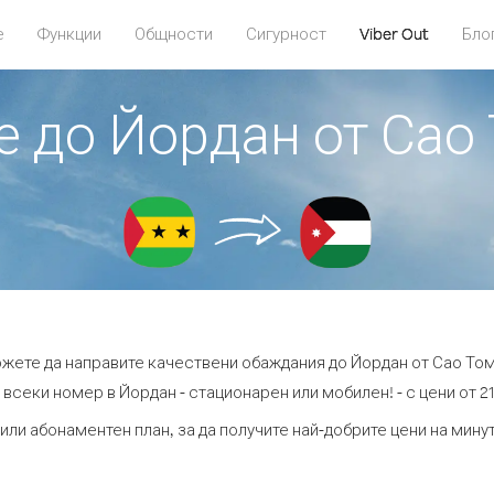
е
Функции
Общности
Сигурност
Viber Out
Бло
те до Йордан от Сао
можете да направите качествени обаждания до Йордан от Сао Том
 всеки номер в Йордан - стационарен или мобилен! - с цени от 21.
или абонаментен план, за да получите най-добрите цени на мин