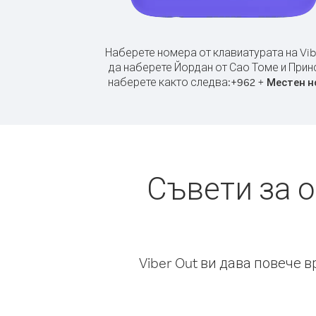
Наберете номера от клавиатурата на Vib
да наберете Йордан от Сао Томе и Прин
наберете както следва:
+
+
962
Местен н
Съвети за 
Viber Out ви дава повече 