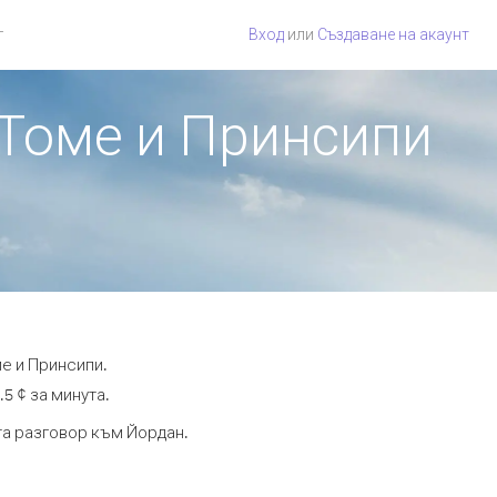
г
Вход
или
Създаване на акаунт
 Томе и Принсипи
е и Принсипи.
5 ¢ за минута.
ута разговор към Йордан.