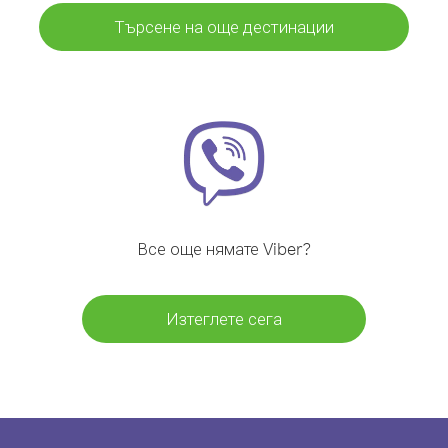
Търсене на още дестинации
Все още нямате Viber?
Изтеглете сега