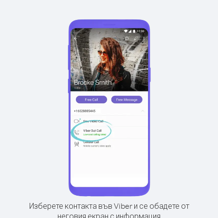
Изберете контакта във Viber и се обадете от
неговия екран с информация