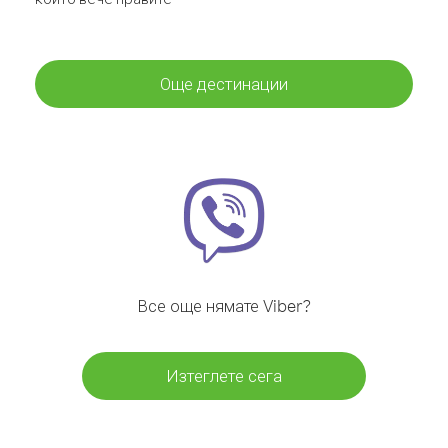
Още дестинации
Все още нямате Viber?
Изтеглете сега