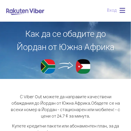
Вход
Togg
navig
Как да се обадите до
Йордан от Южна Африка
С Viber Out можете да направите качествени
обаждания до Йордан от Южна Африка.
Обадете се на
всеки номер в Йордан - стационарен или мобилен! - с
цени от 24.7 ¢ за минута.
Купете кредитни пакети или абонаментен план, за да