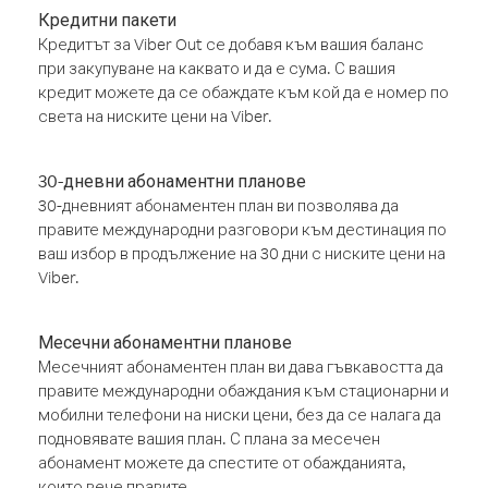
Кредитни пакети
Кредитът за Viber Out се добавя към вашия баланс
при закупуване на каквато и да е сума. С вашия
кредит можете да се обаждате към кой да е номер по
света на ниските цени на Viber.
30-дневни абонаментни планове
30-дневният абонаментен план ви позволява да
правите международни разговори към дестинация по
ваш избор в продължение на 30 дни с ниските цени на
Viber.
Месечни абонаментни планове
Месечният абонаментен план ви дава гъвкавостта да
правите международни обаждания към стационарни и
мобилни телефони на ниски цени, без да се налага да
подновявате вашия план. С плана за месечен
абонамент можете да спестите от обажданията,
които вече правите