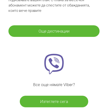
абонамент можете да спестите от обажданията,
които вече правите
Още дестинации
Все още нямате Viber?
Изтеглете сега