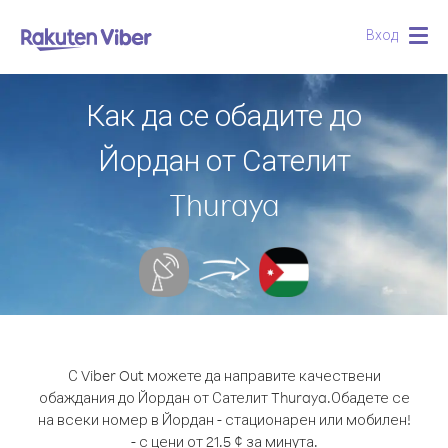
Вход
Togg
navig
Как да се обадите до
Йордан от Сателит
Thuraya
С Viber Out можете да направите качествени
обаждания до Йордан от Сателит Thuraya.
Обадете се
на всеки номер в Йордан - стационарен или мобилен!
- с цени от 21.5 ¢ за минута.