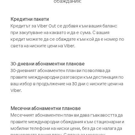
обаждания:
Кредитни пакети
Кредитът за Viber Out се добавя към вашия баланс
при закупуване на каквато и да е сума. С вашия
кредит можете да се обаждате към кой да е номер по
света на ниските цени на Viber.
30-дневни абонаментни планове
30-дневният абонаментен план ви позволява да
правите международни разговори към дестинация по
ваш избор в продължение на 30 дни с ниските цени на
Viber.
Месечни абонаментни планове
Месечният абонаментен план ви дава гъвкавостта да
правите международни обаждания към стационарни и
мобилни телефони на ниски цени, без да се налага да
подновявате вашия план. С плана за месечен