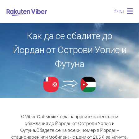
Вход
Togg
navig
Как да се обадите до
Йордан от Острови Уолис и
Футуна
С Viber Out можете да направите качествени
обаждания до Йордан от Острови Уолис и
Футуна.
Обадете се на всеки номер в Йордан -
стационарен или мобилен! - с цени от 21.5 ¢ за минута.