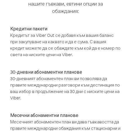
нашите гъвкави, евтини опции за
обаждания:
Кредитни пакети
Кредитът за Viber Out се добавя към вашия баланс
при закупуване на каквато и да е сума. С вашия
кредит можете да се обаждате към кой да е номер по
света на ниските цени на Viber.
30-дневни абонаментни планове
30-дневният абонаментен план ви позволява да
правите международни разговори към дестинация по
ваш избор в продължение на 30 дни с ниските цени на
Viber.
Месечни абонаментни планове
Месечният абонаментен план ви дава гъвкавостта да
правите международни обаждания към стационарни и