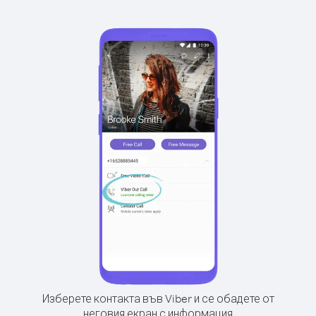
Изберете контакта във Viber и се обадете от
неговия екран с информация