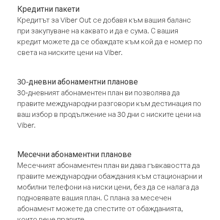
Кредитни пакети
Кредитът за Viber Out се добавя към вашия баланс
при закупуване на каквато и да е сума. С вашия
кредит можете да се обаждате към кой да е номер по
света на ниските цени на Viber.
30-дневни абонаментни планове
30-дневният абонаментен план ви позволява да
правите международни разговори към дестинация по
ваш избор в продължение на 30 дни с ниските цени на
Viber.
Месечни абонаментни планове
Месечният абонаментен план ви дава гъвкавостта да
правите международни обаждания към стационарни и
мобилни телефони на ниски цени, без да се налага да
подновявате вашия план. С плана за месечен
абонамент можете да спестите от обажданията,
които вече правите