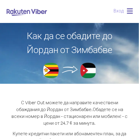
Вход
Togg
navig
Как да се обадите до
Йордан от Зимбабве
С Viber Out можете да направите качествени
обаждания до Йордан от Зимбабве.
Обадете се на
всеки номер в Йордан - стационарен или мобилен! - с
цени от 24.7 ¢ за минута.
Купете кредитни пакети или абонаментен план, за да