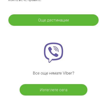
Още дестинации
Все още нямате Viber?
Изтеглете сега