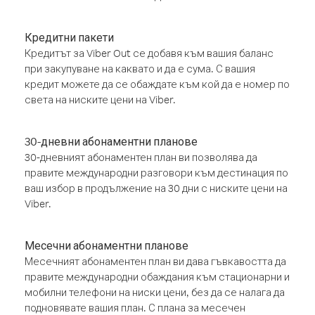
Кредитни пакети
Кредитът за Viber Out се добавя към вашия баланс
при закупуване на каквато и да е сума. С вашия
кредит можете да се обаждате към кой да е номер по
света на ниските цени на Viber.
30-дневни абонаментни планове
30-дневният абонаментен план ви позволява да
правите международни разговори към дестинация по
ваш избор в продължение на 30 дни с ниските цени на
Viber.
Месечни абонаментни планове
Месечният абонаментен план ви дава гъвкавостта да
правите международни обаждания към стационарни и
мобилни телефони на ниски цени, без да се налага да
подновявате вашия план. С плана за месечен