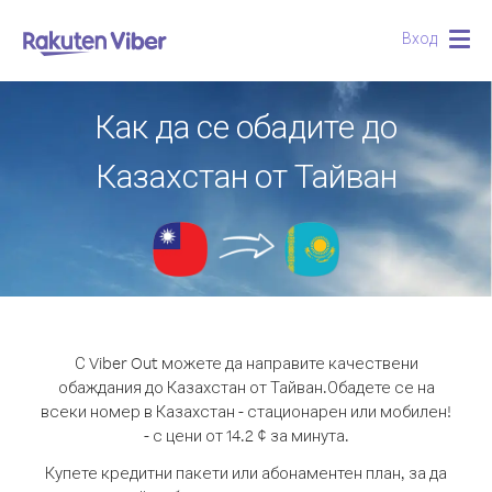
Вход
Togg
navig
Как да се обадите до
Казахстан от Тайван
С Viber Out можете да направите качествени
обаждания до Казахстан от Тайван.
Обадете се на
всеки номер в Казахстан - стационарен или мобилен!
- с цени от 14.2 ¢ за минута.
Купете кредитни пакети или абонаментен план, за да