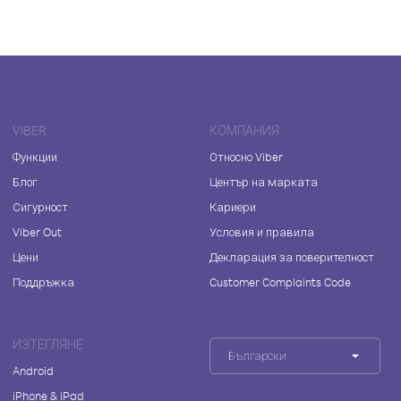
VIBER
КОМПАНИЯ
Функции
Относно Viber
Блог
Център на марката
Сигурност
Кариери
Viber Out
Условия и правила
Цени
Декларация за поверителност
Поддръжка
Customer Complaints Code
ИЗТЕГЛЯНЕ
Български
Android
iPhone & iPad