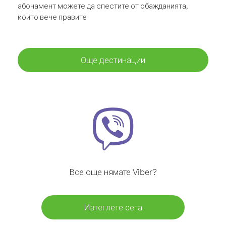
абонамент можете да спестите от обажданията,
които вече правите
Още дестинации
Все още нямате Viber?
Изтеглете сега