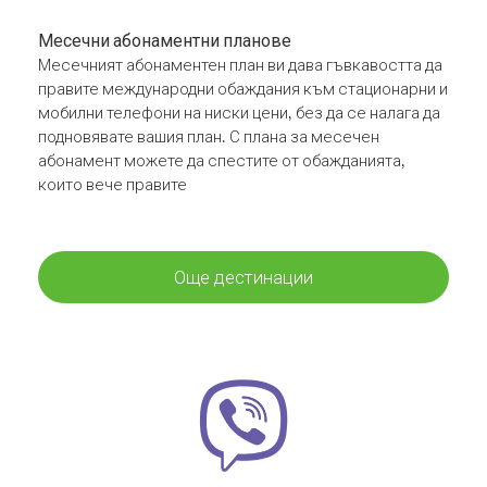
Месечни абонаментни планове
Месечният абонаментен план ви дава гъвкавостта да
правите международни обаждания към стационарни и
мобилни телефони на ниски цени, без да се налага да
подновявате вашия план. С плана за месечен
абонамент можете да спестите от обажданията,
които вече правите
Още дестинации