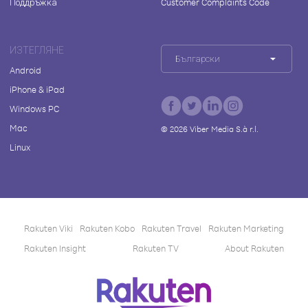
Поддръжка
Customer Complaints Code
ИЗТЕГЛЯНЕ
Български
Android
iPhone & iPad
Windows PC
Mac
©
2026
Viber Media S.à r.l.
Linux
Rakuten Viki
Rakuten Kobo
Rakuten Travel
Rakuten Marketing
Rakuten Insight
Rakuten TV
About Rakuten