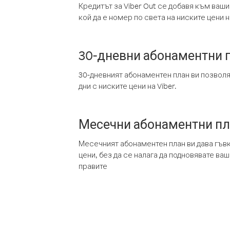
Кредитът за Viber Out се добавя към ваши
кой да е номер по света на ниските цени на
30-дневни абонаментни 
30-дневният абонаментен план ви позвол
дни с ниските цени на Viber.
Месечни абонаментни п
Месечният абонаментен план ви дава гъв
цени, без да се налага да подновявате ва
правите