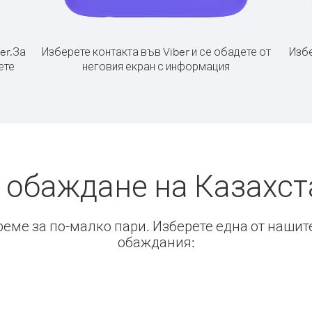
er.
За
Изберете контакта във Viber и се обадете от
Избе
ете
неговия екран с информация
 обаждане на Казахс
време за по-малко пари. Изберете една от нашит
обаждания: