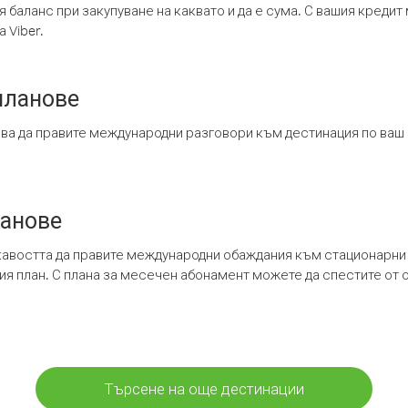
я баланс при закупуване на каквато и да е сума. С вашия креди
 Viber.
планове
ява да правите международни разговори към дестинация по ваш
ланове
кавостта да правите международни обаждания към стационарни 
шия план. С плана за месечен абонамент можете да спестите от 
Търсене на още дестинации