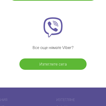
Все още нямате Viber?
Изтеглете сега
АНИЯ
ИЗТЕГЛЯНЕ