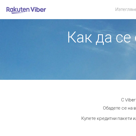
Изтеглян
Как да се
С Vibe
Обадете се на в
Купете кредитни пакети и