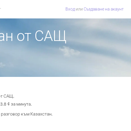
г
Вход
или
Създаване на акаунт
тан от САЩ
от САЩ.
3.8 ¢ за минута.
а разговор към Казахстан.