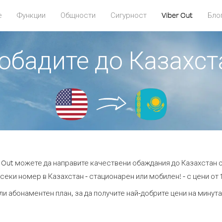
е
Функции
Общности
Сигурност
Viber Out
Бло
 обадите до Казахс
r Out можете да направите качествени обаждания до Казахстан 
секи номер в Казахстан - стационарен или мобилен! - с цени от 1
ли абонаментен план, за да получите най-добрите цени на минут