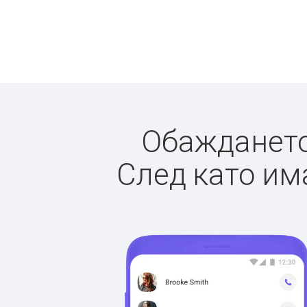
Обаждането 
След като има