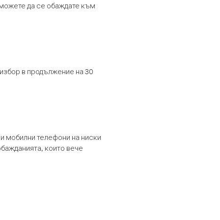
т можете да се обаждате към
 избор в продължение на 30
и мобилни телефони на ниски
обажданията, които вече