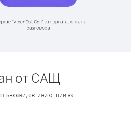
рете “Viber Out Call” от горната лента на
разговора
тан от САЩ
е гъвкави, евтини опции за