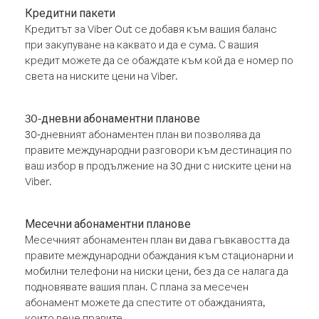
Кредитни пакети
Кредитът за Viber Out се добавя към вашия баланс
при закупуване на каквато и да е сума. С вашия
кредит можете да се обаждате към кой да е номер по
света на ниските цени на Viber.
30-дневни абонаментни планове
30-дневният абонаментен план ви позволява да
правите международни разговори към дестинация по
ваш избор в продължение на 30 дни с ниските цени на
Viber.
Месечни абонаментни планове
Месечният абонаментен план ви дава гъвкавостта да
правите международни обаждания към стационарни и
мобилни телефони на ниски цени, без да се налага да
подновявате вашия план. С плана за месечен
абонамент можете да спестите от обажданията,
които вече правите