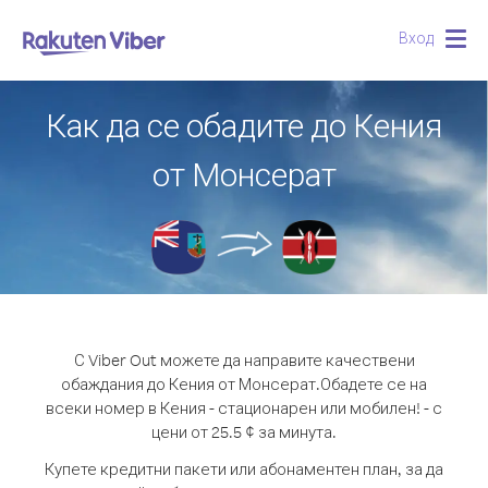
Вход
Togg
navig
Как да се обадите до Кения
от Монсерат
С Viber Out можете да направите качествени
обаждания до Кения от Монсерат.
Обадете се на
всеки номер в Кения - стационарен или мобилен! - с
цени от 25.5 ¢ за минута.
Купете кредитни пакети или абонаментен план, за да