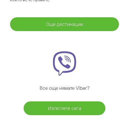
Още дестинации
Все още нямате Viber?
Изтеглете сега