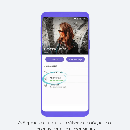
Изберете контакта във Viber и се обадете от
неговия екран с информация