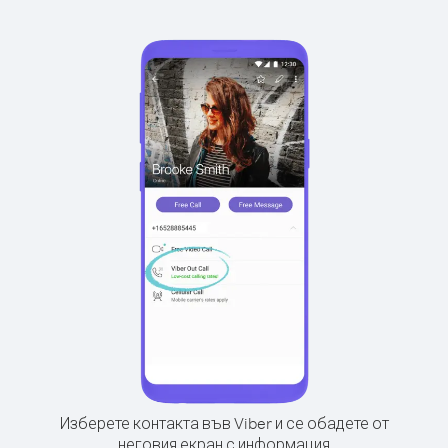
Изберете контакта във Viber и се обадете от
неговия екран с информация