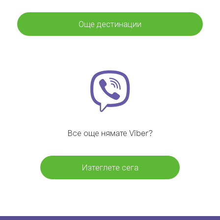
Още дестинации
Все още нямате Viber?
Изтеглете сега