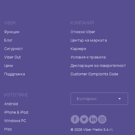
VIBER
КОМПАНИЯ
Функции
Относно Viber
Блог
Център на марката
Сигурност
Кариери
Viber Out
Условия и правила
Цени
Декларация за поверителност
Поддръжка
Customer Complaints Code
ИЗТЕГЛЯНЕ
Български
Android
iPhone & iPad
Windows PC
Mac
©
2026
Viber Media S.à r.l.