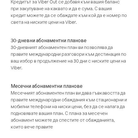
Кредитът за Viber Out се добавя към вашия баланс
при закупуване на каквато и да е сума. С вашия
кредит можете да се обаждате към кой да е номер по
света на ниските цени на Viber.
30-дневни абонаментни планове
30-дневният абонаментен план ви позволява да
правите международни разговори към дестинация по
ваш избор в продължение на 30 дни с ниските цени на
Viber.
Месечни абонаментни планове
Месечният абонаментен план ви дава гъвкавостта да
правите международни обаждания към стационарни и
мобилни телефони на ниски цени, без да се налага да
подновявате вашия план. С плана за месечен
абонамент можете да спестите от обажданията,
които вече правите