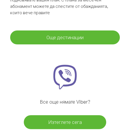
абонамент можете да спестите от обажданията,
които вече правите
Още дестинации
Все още нямате Viber?
Изтеглете сега