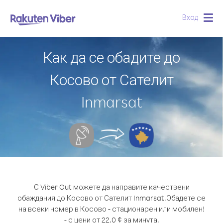
Вход
Togg
navig
Как да се обадите до
Косово от Сателит
Inmarsat
С Viber Out можете да направите качествени
обаждания до Косово от Сателит Inmarsat.
Обадете се
на всеки номер в Косово - стационарен или мобилен!
- с цени от 22.0 ¢ за минута.