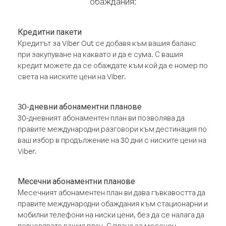
обаждания:
Кредитни пакети
Кредитът за Viber Out се добавя към вашия баланс
при закупуване на каквато и да е сума. С вашия
кредит можете да се обаждате към кой да е номер по
света на ниските цени на Viber.
30-дневни абонаментни планове
30-дневният абонаментен план ви позволява да
правите международни разговори към дестинация по
ваш избор в продължение на 30 дни с ниските цени на
Viber.
Месечни абонаментни планове
Месечният абонаментен план ви дава гъвкавостта да
правите международни обаждания към стационарни и
мобилни телефони на ниски цени, без да се налага да
подновявате вашия план. С плана за месечен