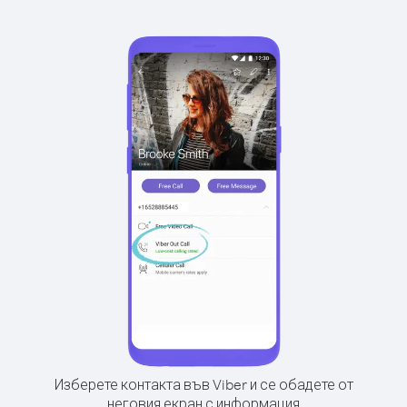
Изберете контакта във Viber и се обадете от
неговия екран с информация