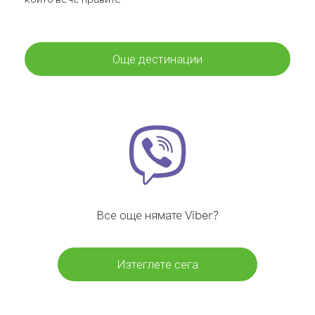
Още дестинации
Все още нямате Viber?
Изтеглете сега