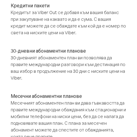
Кредитни пакети
Кредитът за Viber Out се добавя към вашия баланс
при закупуване на каквато и да е сума. С вашия
кредит можете да се обаждате към кой да е номер по
света на ниските цени на Viber.
30-дневни абонаментни планове
30-дневният абонаментен план ви позволява да
правите международни разговори към дестинация по
ваш избор в продължение на 30 дни с ниските цени на
Viber.
Месечни абонаментни планове
Месечният абонаментен план ви дава гъвкавостта да
правите международни обаждания към стационарни и
мобилни телефони на ниски цени, без да се налага да
подновявате вашия план. С плана за месечен
абонамент можете да спестите от обажданията,
които вече правите