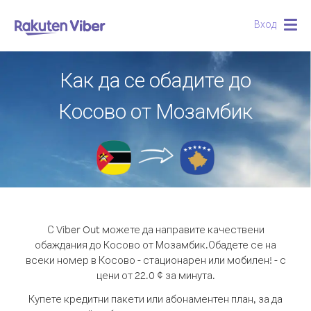
Вход
Togg
navig
Как да се обадите до
Косово от Мозамбик
С Viber Out можете да направите качествени
обаждания до Косово от Мозамбик.
Обадете се на
всеки номер в Косово - стационарен или мобилен! - с
цени от 22.0 ¢ за минута.
Купете кредитни пакети или абонаментен план, за да