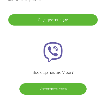
Още дестинации
Все още нямате Viber?
Изтеглете сега