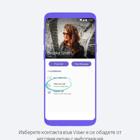
Изберете контакта във Viber и се обадете от
неговия екран с информация