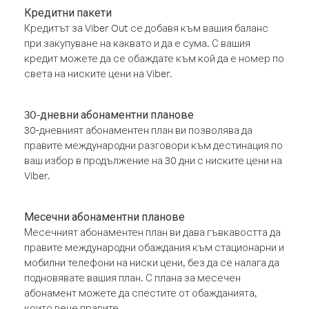
Кредитни пакети
Кредитът за Viber Out се добавя към вашия баланс
при закупуване на каквато и да е сума. С вашия
кредит можете да се обаждате към кой да е номер по
света на ниските цени на Viber.
30-дневни абонаментни планове
30-дневният абонаментен план ви позволява да
правите международни разговори към дестинация по
ваш избор в продължение на 30 дни с ниските цени на
Viber.
Месечни абонаментни планове
Месечният абонаментен план ви дава гъвкавостта да
правите международни обаждания към стационарни и
мобилни телефони на ниски цени, без да се налага да
подновявате вашия план. С плана за месечен
абонамент можете да спестите от обажданията,
които вече правите