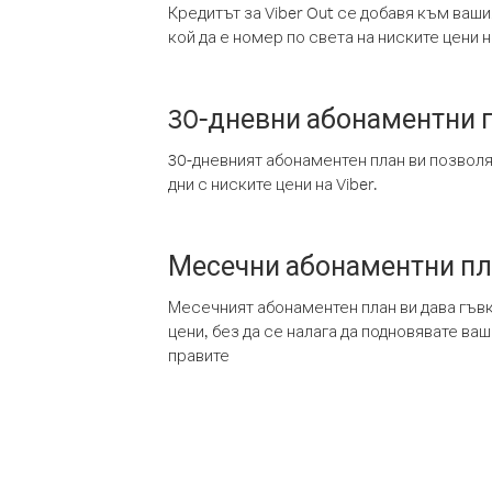
Кредитът за Viber Out се добавя към ваши
кой да е номер по света на ниските цени на
30-дневни абонаментни 
30-дневният абонаментен план ви позвол
дни с ниските цени на Viber.
Месечни абонаментни п
Месечният абонаментен план ви дава гъв
цени, без да се налага да подновявате ва
правите