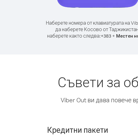
Наберете номера от клавиатурата на Vib
да наберете Косово от Таджикистан
наберете както следва:
+
+
383
Местен н
Съвети за о
Viber Out ви дава повече 
Кредитни пакети