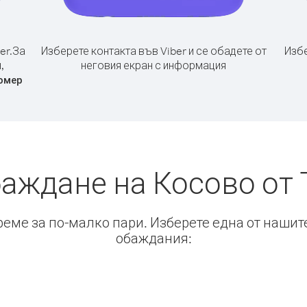
er.
За
Изберете контакта във Viber и се обадете от
Избе
,
неговия екран с информация
омер
баждане на Косово от
време за по-малко пари. Изберете една от нашит
обаждания: