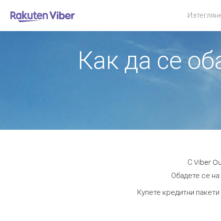
Изтеглян
Как да се о
С Viber O
Обадете се на 
Купете кредитни пакети 