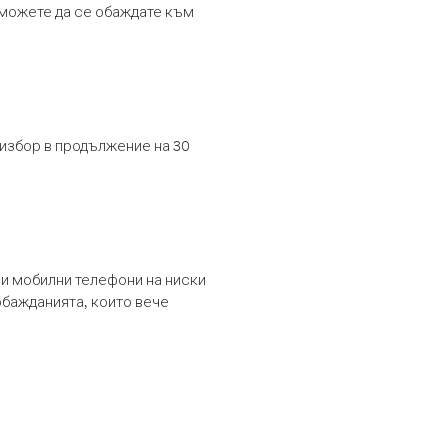
т можете да се обаждате към
 избор в продължение на 30
и мобилни телефони на ниски
обажданията, които вече