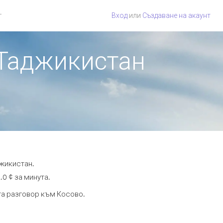
г
Вход
или
Създаване на акаунт
 Таджикистан
джикистан.
.0 ¢ за минута.
ута разговор към Косово.