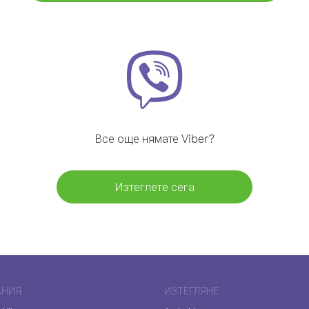
Все още нямате Viber?
Изтеглете сега
АНИЯ
ИЗТЕГЛЯНЕ