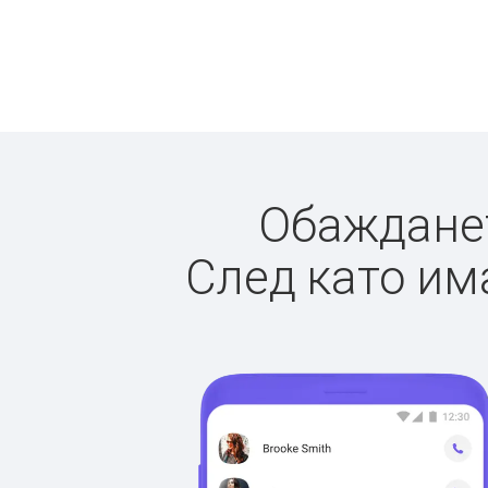
Обажданет
След като има