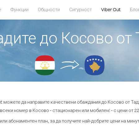
е
Функции
Общности
Сигурност
Viber Out
Бло
бадите до Косово от
ut можете да направите качествени обаждания до Косово от Та
всеки номер в Косово - стационарен или мобилен! - с цени от 22
или абонаментен план, за да получите най-добрите цени на мин