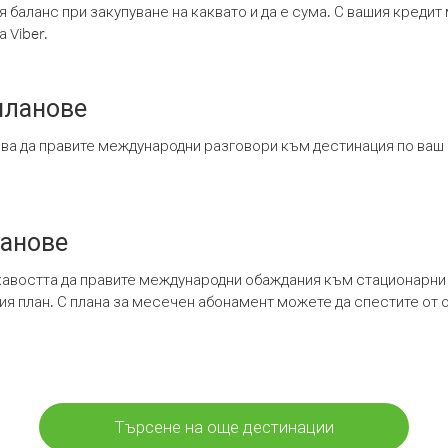
я баланс при закупуване на каквато и да е сума. С вашия креди
 Viber.
планове
ява да правите международни разговори към дестинация по ваш
ланове
кавостта да правите международни обаждания към стационарни 
шия план. С плана за месечен абонамент можете да спестите от 
Търсене на още дестинации