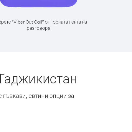
рете “Viber Out Call” от горната лента на
разговора
 Таджикистан
е гъвкави, евтини опции за