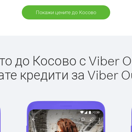
Покажи цените до Косово
о до Косово с Viber Ou
те кредити за Viber O