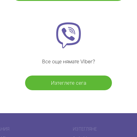
Все още нямате Viber?
Изтеглете сега
АНИЯ
ИЗТЕГЛЯНЕ