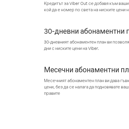
Кредитът за Viber Out се добавя към ваши
кой да е номер по света на ниските цени на
30-дневни абонаментни 
30-дневният абонаментен план ви позвол
дни с ниските цени на Viber.
Месечни абонаментни п
Месечният абонаментен план ви дава гъв
цени, без да се налага да подновявате ва
правите