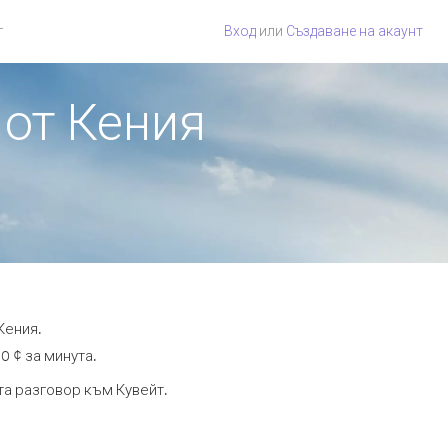
г
Вход
или
Създаване на акаунт
 от Кения
Кения.
0 ¢ за минута.
та разговор към Кувейт.