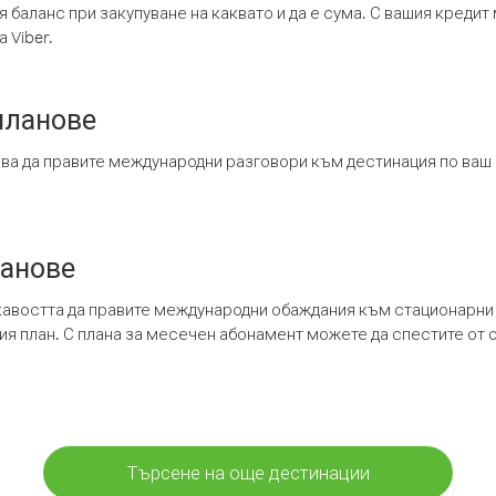
я баланс при закупуване на каквато и да е сума. С вашия креди
 Viber.
планове
ява да правите международни разговори към дестинация по ваш
ланове
кавостта да правите международни обаждания към стационарни 
шия план. С плана за месечен абонамент можете да спестите от 
Търсене на още дестинации