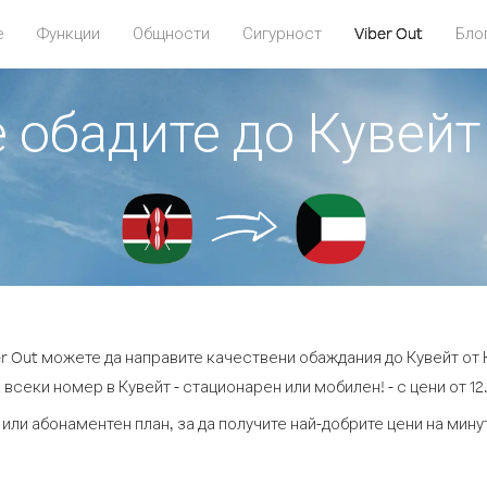
е
Функции
Общности
Сигурност
Viber Out
Бло
е обадите до Кувейт
er Out можете да направите качествени обаждания до Кувейт от 
 всеки номер в Кувейт - стационарен или мобилен! - с цени от 12.
 или абонаментен план, за да получите най-добрите цени на мину