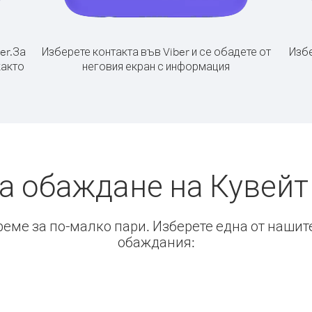
er.
За
Изберете контакта във Viber и се обадете от
Избе
както
неговия екран с информация
а обаждане на Кувейт
време за по-малко пари. Изберете една от нашит
обаждания: