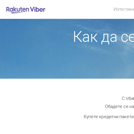
Изтеглян
Как да с
С Vib
Обадете се на
Купете кредитни пакети