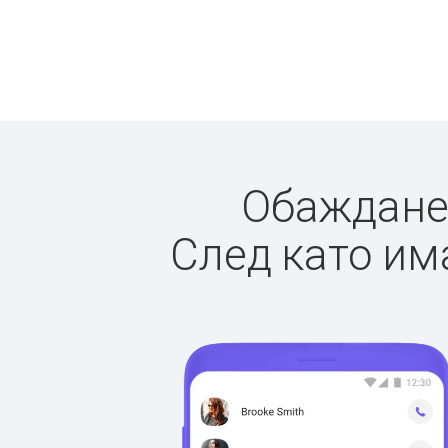
Обажданет
След като има