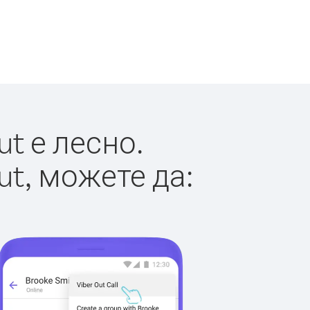
t е лесно.
ut, можете да: