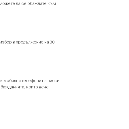
т можете да се обаждате към
 избор в продължение на 30
и мобилни телефони на ниски
обажданията, които вече