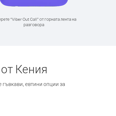
рете “Viber Out Call” от горната лента на
разговора
 от Кения
е гъвкави, евтини опции за