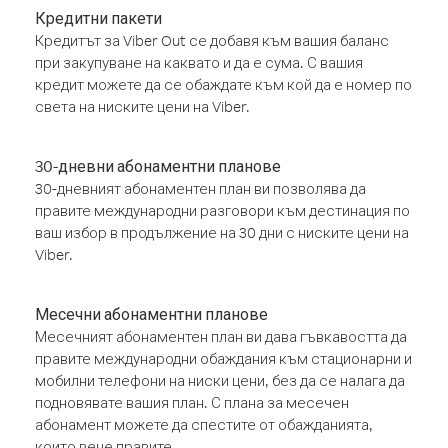
Кредитни пакети
Кредитът за Viber Out се добавя към вашия баланс
при закупуване на каквато и да е сума. С вашия
кредит можете да се обаждате към кой да е номер по
света на ниските цени на Viber.
30-дневни абонаментни планове
30-дневният абонаментен план ви позволява да
правите международни разговори към дестинация по
ваш избор в продължение на 30 дни с ниските цени на
Viber.
Месечни абонаментни планове
Месечният абонаментен план ви дава гъвкавостта да
правите международни обаждания към стационарни и
мобилни телефони на ниски цени, без да се налага да
подновявате вашия план. С плана за месечен
абонамент можете да спестите от обажданията,
които вече правите