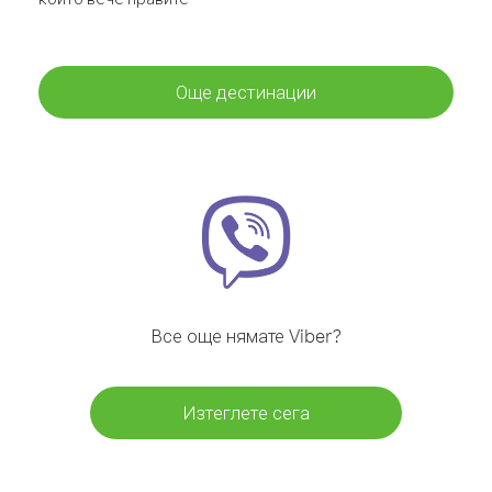
Още дестинации
Все още нямате Viber?
Изтеглете сега