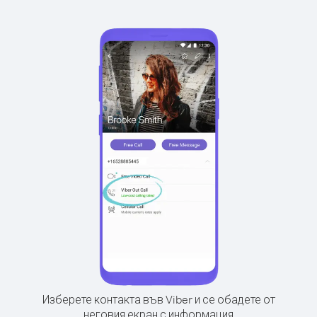
Изберете контакта във Viber и се обадете от
неговия екран с информация