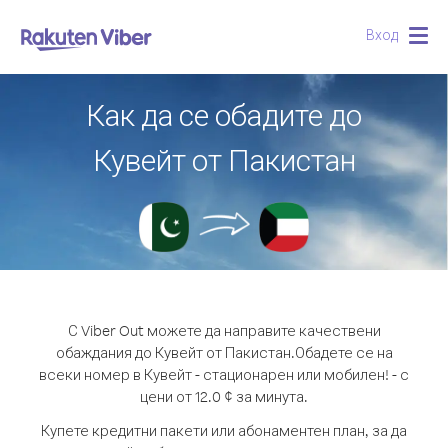
Вход
Togg
navig
Как да се обадите до
Кувейт от Пакистан
С Viber Out можете да направите качествени
обаждания до Кувейт от Пакистан.
Обадете се на
всеки номер в Кувейт - стационарен или мобилен! - с
цени от 12.0 ¢ за минута.
Купете кредитни пакети или абонаментен план, за да