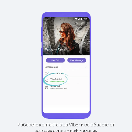
Изберете контакта във Viber и се обадете от
неговия екран с информация