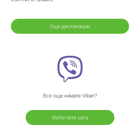
Още дестинации
Все още нямате Viber?
Изтеглете сега