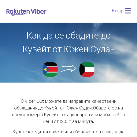
Вход
Togg
navig
Как да се обадите до
Кувейт от Южен Судан
С Viber Out можете да направите качествени
обаждания до Кувейт от Южен Судан.
Обадете се на
всеки номер в Кувейт - стационарен или мобилен! - с
цени от 12.0 ¢ за минута.
Купете кредитни пакети или абонаментен план, за да