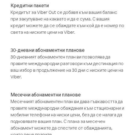
Кредитни пакети
Кредитът за Viber Out се добавя към вашия баланс
при закупуване на каквато и да е сума. С вашия
кредит можете да се обаждате към кой да е номер по
света на ниските цени на Viber.
30-дневни абонаментни планове
30-дневният абонаментен план ви позволява да
правите международни разговори към дестинация по
ваш избор в продължение на 30 дни с ниските цени на
Viber.
Месечни абонаментни планове
Месечният абонаментен план ви дава гъвкавостта да
правите международни обаждания към стационарни и
мобилни телефони на ниски цени, без да се налага да
подновявате вашия план. С плана за месечен
абонамент можете да спестите от обажданията,
които вече правите