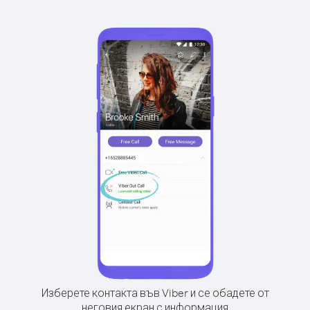
Изберете контакта във Viber и се обадете от
неговия екран с информация