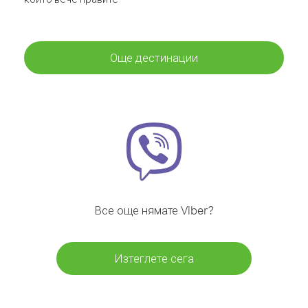
Още дестинации
Все още нямате Viber?
Изтеглете сега