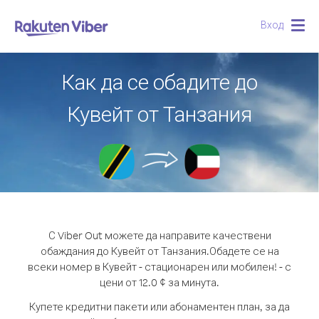
Вход
Togg
navig
Как да се обадите до
Кувейт от Танзания
С Viber Out можете да направите качествени
обаждания до Кувейт от Танзания.
Обадете се на
всеки номер в Кувейт - стационарен или мобилен! - с
цени от 12.0 ¢ за минута.
Купете кредитни пакети или абонаментен план, за да