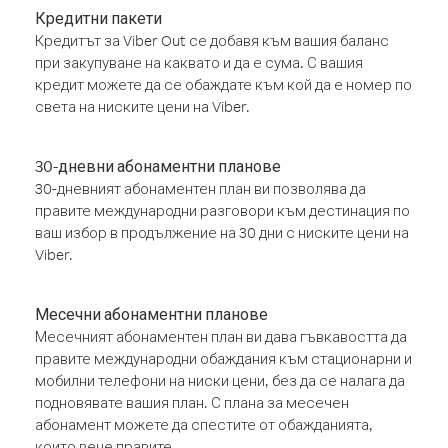
Кредитни пакети
Кредитът за Viber Out се добавя към вашия баланс
при закупуване на каквато и да е сума. С вашия
кредит можете да се обаждате към кой да е номер по
света на ниските цени на Viber.
30-дневни абонаментни планове
30-дневният абонаментен план ви позволява да
правите международни разговори към дестинация по
ваш избор в продължение на 30 дни с ниските цени на
Viber.
Месечни абонаментни планове
Месечният абонаментен план ви дава гъвкавостта да
правите международни обаждания към стационарни и
мобилни телефони на ниски цени, без да се налага да
подновявате вашия план. С плана за месечен
абонамент можете да спестите от обажданията,
които вече правите