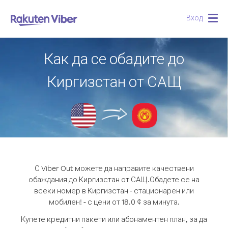
Вход
Togg
navig
Как да се обадите до
Киргизстан от САЩ
С Viber Out можете да направите качествени
обаждания до Киргизстан от САЩ.
Обадете се на
всеки номер в Киргизстан - стационарен или
мобилен! - с цени от 18.0 ¢ за минута.
Купете кредитни пакети или абонаментен план, за да