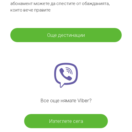
абонамент можете да спестите от обажданията,
които вече правите
Още дестинации
Все още нямате Viber?
Изтеглете сега