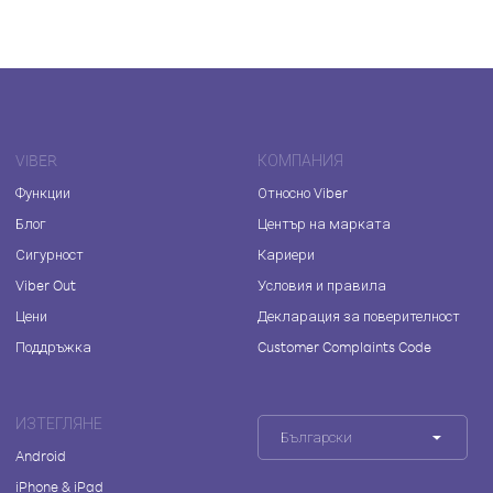
VIBER
КОМПАНИЯ
Функции
Относно Viber
Блог
Център на марката
Сигурност
Кариери
Viber Out
Условия и правила
Цени
Декларация за поверителност
Поддръжка
Customer Complaints Code
ИЗТЕГЛЯНЕ
Български
Android
iPhone & iPad