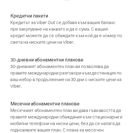
Кредитни пакети
Кредитът за Viber Out се добавя към вашия баланс
при закупуване на каквато и да е сума. С вашия
кредит можете да се обаждате към кой да е номер по
света на ниските цени на Viber.
30-дневни абонаментни планове
30-дневният абонаментен план ви позволява да
правите международни разговори към дестинация по
ваш избор в продължение на 30 дни с ниските цени на
Viber.
Месечни абонаментни планове
Месечният абонаментен план ви дава гъвкавостта да
правите международни обаждания към стационарни и
мобилни телефони на ниски цени, без да се налага да
подновявате вашия план. С плана за месечен