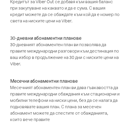
Кредитът за Viber Out се добавя към вашия баланс
при закупуване на каквато и да е сума. С вашия
кредит можете да се обаждате към кой да е номер по
света на ниските цени на Viber.
30-дневни абонаментни планове
30-дневният абонаментен план ви позволява да
правите международни разговори към дестинация по
ваш избор в продължение на 30 дни с ниските цени на
Viber.
Месечни абонаментни планове
Месечният абонаментен план ви дава гъвкавостта да
правите международни обаждания към стационарни и
мобилни телефони на ниски цени, без да се налага да
подновявате вашия план. С плана за месечен
абонамент можете да спестите от обажданията,
които вече правите