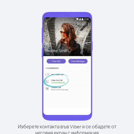
Изберете контакта във Viber и се обадете от
неговия екран с информация