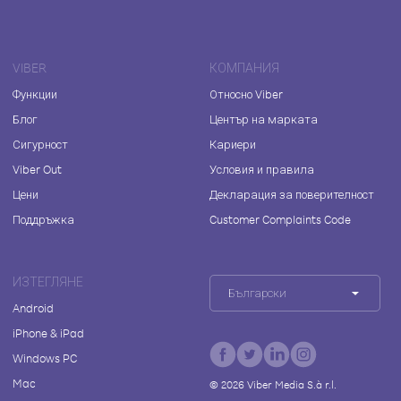
VIBER
КОМПАНИЯ
Функции
Относно Viber
Блог
Център на марката
Сигурност
Кариери
Viber Out
Условия и правила
Цени
Декларация за поверителност
Поддръжка
Customer Complaints Code
ИЗТЕГЛЯНЕ
Български
Android
iPhone & iPad
Windows PC
Mac
©
2026
Viber Media S.à r.l.