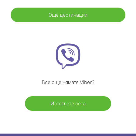
Още дестинации
Все още нямате Viber?
Изтеглете сега