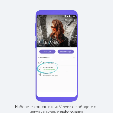
Изберете контакта във Viber и се обадете от
неговия екран с информация