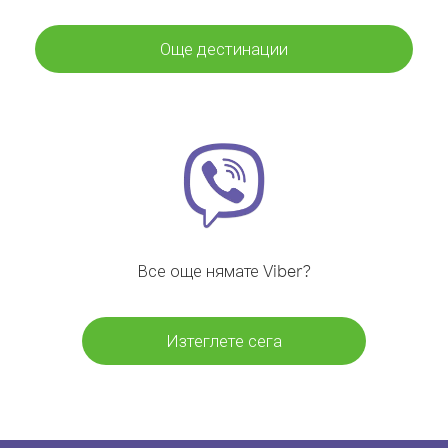
Още дестинации
Все още нямате Viber?
Изтеглете сега