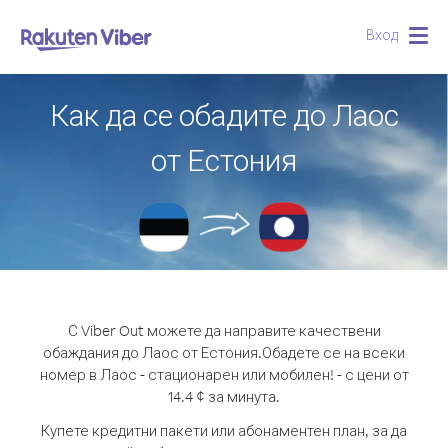
Вход
Togg
navig
Как да се обадите до Лаос
от Естония
С Viber Out можете да направите качествени
обаждания до Лаос от Естония.
Обадете се на всеки
номер в Лаос - стационарен или мобилен! - с цени от
14.4 ¢ за минута.
Купете кредитни пакети или абонаментен план, за да