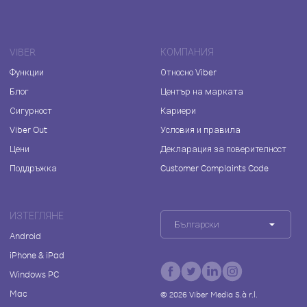
VIBER
КОМПАНИЯ
Функции
Относно Viber
Блог
Център на марката
Сигурност
Кариери
Viber Out
Условия и правила
Цени
Декларация за поверителност
Поддръжка
Customer Complaints Code
ИЗТЕГЛЯНЕ
Български
Android
iPhone & iPad
Windows PC
Mac
©
2026
Viber Media S.à r.l.