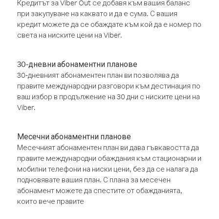
Кредитът за Viber Out се добавя към вашия баланс
при закупуване на каквато и да е сума. С вашия
кредит можете да се обаждате към кой да е номер по
света на ниските цени на Viber.
30-дневни абонаментни планове
30-дневният абонаментен план ви позволява да
правите международни разговори към дестинация по
ваш избор в продължение на 30 дни с ниските цени на
Viber.
Месечни абонаментни планове
Месечният абонаментен план ви дава гъвкавостта да
правите международни обаждания към стационарни и
мобилни телефони на ниски цени, без да се налага да
подновявате вашия план. С плана за месечен
абонамент можете да спестите от обажданията,
които вече правите