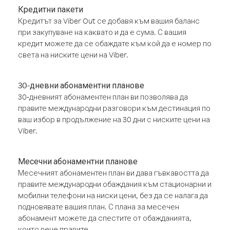
Кредитни пакети
Кредитът за Viber Out се добавя към вашия баланс
при закупуване на каквато и да е сума. С вашия
кредит можете да се обаждате към кой да е номер по
света на ниските цени на Viber.
30-дневни абонаментни планове
30-дневният абонаментен план ви позволява да
правите международни разговори към дестинация по
ваш избор в продължение на 30 дни с ниските цени на
Viber.
Месечни абонаментни планове
Месечният абонаментен план ви дава гъвкавостта да
правите международни обаждания към стационарни и
мобилни телефони на ниски цени, без да се налага да
подновявате вашия план. С плана за месечен
абонамент можете да спестите от обажданията,
които вече правите