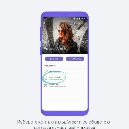
Изберете контакта във Viber и се обадете от
неговия екран с информация