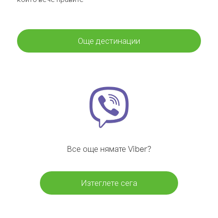
Още дестинации
Все още нямате Viber?
Изтеглете сега