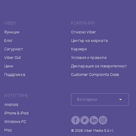
VIBER
КОМПАНИЯ
Функции
Относно Viber
Блог
Център на марката
Сигурност
Кариери
Viber Out
Условия и правила
Цени
Декларация за поверителност
Поддръжка
Customer Complaints Code
ИЗТЕГЛЯНЕ
Български
Android
iPhone & iPad
Windows PC
Mac
©
2026
Viber Media S.à r.l.