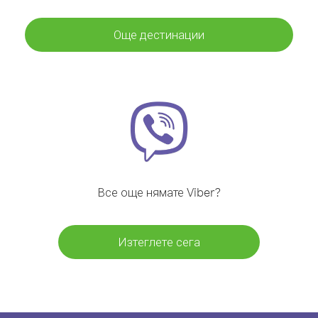
Още дестинации
Все още нямате Viber?
Изтеглете сега