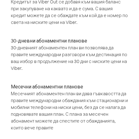
Кредитът за Viber Out се добавя към вашия баланс
при закупуване на каквато и да е сума. С вашия
кредит можете да се обаждате към кой да е номер по
света на ниските цени на Viber.
30-дневни абонаментни планове
30-дневният абонаментен план ви позволява да
правите международни разговори към дестинация по
ваш избор в продължение на 30 дни с ниските цени на
Viber.
Месечни абонаментни планове
Месечният абонаментен план ви дава гъвкавостта да
правите международни обаждания към стационарни и
мобилни телефони на ниски цени, без да се налага да
подновявате вашия план. С плана за месечен
абонамент можете да спестите от обажданията,
които вече правите