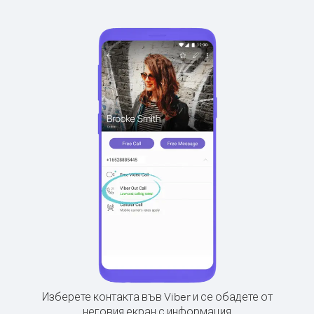
Изберете контакта във Viber и се обадете от
неговия екран с информация