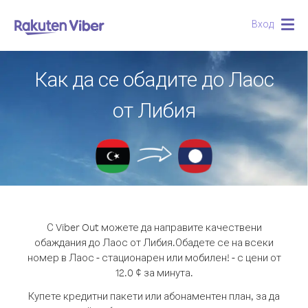
Вход
Togg
navig
Как да се обадите до Лаос
от Либия
С Viber Out можете да направите качествени
обаждания до Лаос от Либия.
Обадете се на всеки
номер в Лаос - стационарен или мобилен! - с цени от
12.0 ¢ за минута.
Купете кредитни пакети или абонаментен план, за да