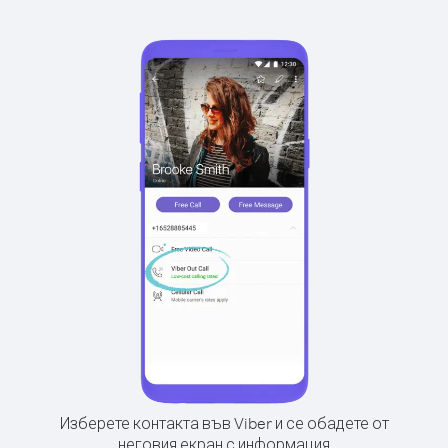
Изберете контакта във Viber и се обадете от
неговия екран с информация