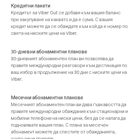
Кредитни пакети
Кредитът за Viber Out се добавя към вашия баланс
при закупуване на каквато и да е сума. С вашия
кредит можете да се обаждате към кой да е номер по
света на ниските цени на Viber.
30-дневни абонаментни планове
30-дневният абонаментен план ви позволява да
правите международни разговори към дестинация по
ваш избор в продължение на 30 дни с ниските цени на
Viber.
Месечни абонаментни планове
Месечният абонаментен план ви дава гъвкавостта да
правите международни обаждания към стационарни и
мобилни телефони на ниски цени, без да се налага да
подновявате вашия план. С плана за месечен
абонамент можете да спестите от обажданията,
които вече правите