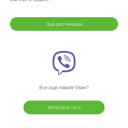
Още дестинации
Все още нямате Viber?
Изтеглете сега