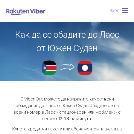
Вход
Togg
navig
Как да се обадите до Лаос
от Южен Судан
С Viber Out можете да направите качествени
обаждания до Лаос от Южен Судан.
Обадете се на
всеки номер в Лаос - стационарен или мобилен! - с
цени от 12.0 ¢ за минута.
Купете кредитни пакети или абонаментен план, за да