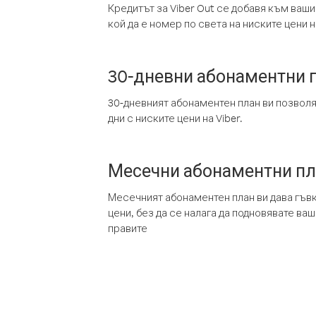
Кредитът за Viber Out се добавя към ваши
кой да е номер по света на ниските цени на
30-дневни абонаментни 
30-дневният абонаментен план ви позвол
дни с ниските цени на Viber.
Месечни абонаментни п
Месечният абонаментен план ви дава гъв
цени, без да се налага да подновявате ва
правите