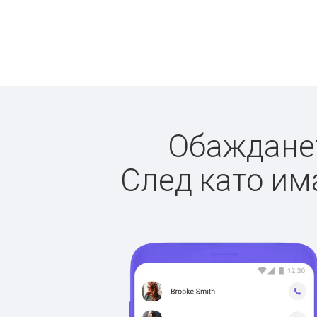
Обажданет
След като има