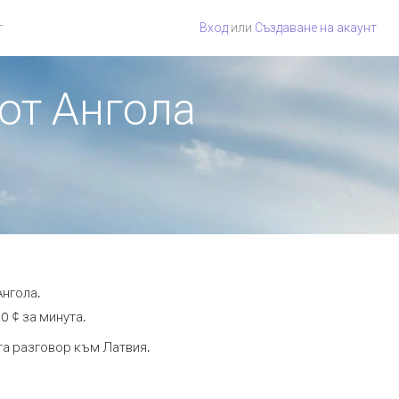
г
Вход
или
Създаване на акаунт
 от Ангола
Ангола.
0 ¢ за минута.
ута разговор към Латвия.