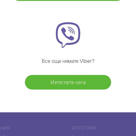
Все още нямате Viber?
Изтеглете сега
АНИЯ
ИЗТЕГЛЯНЕ