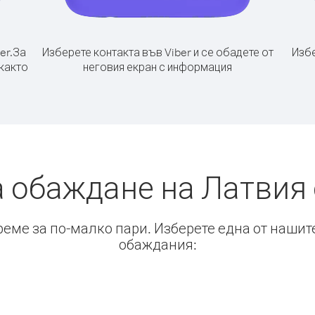
er.
За
Изберете контакта във Viber и се обадете от
Избе
 както
неговия екран с информация
а обаждане на Латвия 
време за по-малко пари. Изберете една от нашит
обаждания: