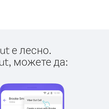
t е лесно.
ut, можете да: