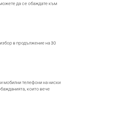
т можете да се обаждате към
 избор в продължение на 30
и мобилни телефони на ниски
обажданията, които вече