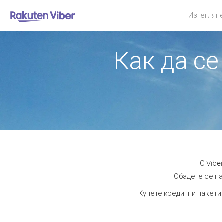
Изтеглян
Как да се
С Vibe
Обадете се на
Купете кредитни пакети 