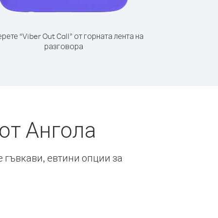
рете “Viber Out Call” от горната лента на
разговора
от Ангола
е гъвкави, евтини опции за