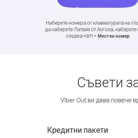
Наберете номера от клавиатурата на Vib
да наберете Латвия от Ангола, наберете
следва:
+
+
371
Местен номер
Съвети з
Viber Out ви дава повече 
Кредитни пакети