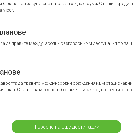
я баланс при закупуване на каквато и да е сума. С вашия креди
 Viber.
планове
ява да правите международни разговори към дестинация по ваш
ланове
кавостта да правите международни обаждания към стационарни 
шия план. С плана за месечен абонамент можете да спестите от 
Търсене на още дестинации