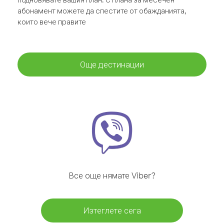
абонамент можете да спестите от обажданията,
които вече правите
Още дестинации
Все още нямате Viber?
Изтеглете сега