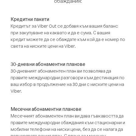
обаждания:
Кредитни пакети
Кредитът за Viber Out се добавя към вашия баланс
при закупуване на каквато и да е сума. С вашия
кредит можете да се обаждате към кой да е номер по
света на ниските цени на Viber.
30-дневни абонаментни планове
30-дневният абонаментен план ви позволява да
правите международни разговори към дестинация по
ваш избор в продължение на 30 дни с ниските цени на
Viber.
Месечни абонаментни планове
Месечният абонаментен план ви дава гъвкавостта да
правите международни обаждания към стационарни и
мобилни телефони на ниски цени, без да се налага да
подновявате вашия план. С плана за месечен