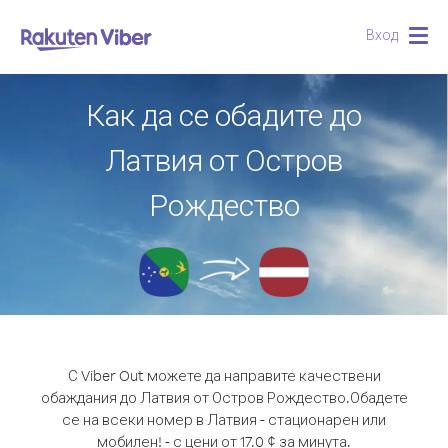
Вход
Togg
navig
Как да се обадите до
Латвия от Остров
Рождество
С Viber Out можете да направите качествени
обаждания до Латвия от Остров Рождество.
Обадете
се на всеки номер в Латвия - стационарен или
мобилен! - с цени от 17.0 ¢ за минута.