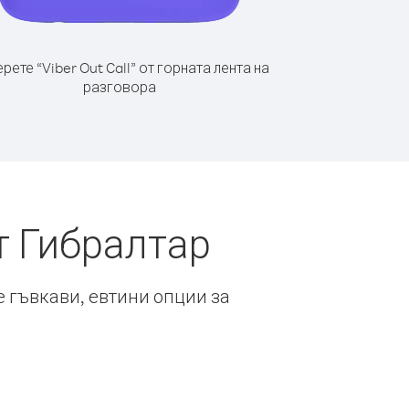
рете “Viber Out Call” от горната лента на
разговора
т Гибралтар
е гъвкави, евтини опции за