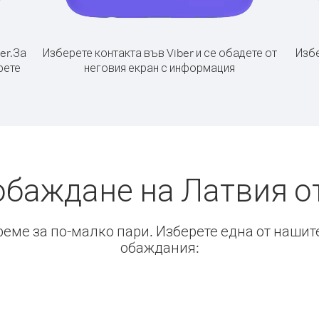
er.
За
Изберете контакта във Viber и се обадете от
Избе
рете
неговия екран с информация
обаждане на Латвия о
време за по-малко пари. Изберете една от нашит
обаждания: