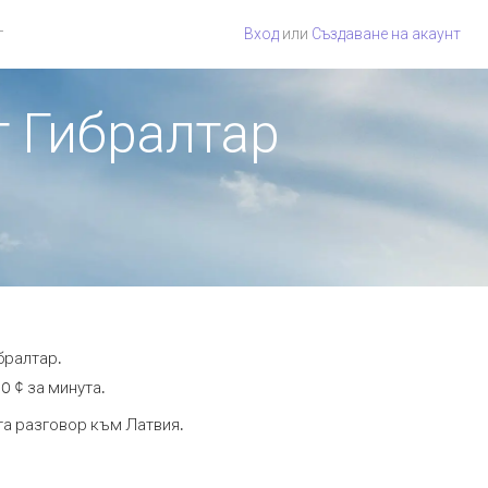
г
Вход
или
Създаване на акаунт
т Гибралтар
бралтар.
0 ¢ за минута.
ута разговор към Латвия.