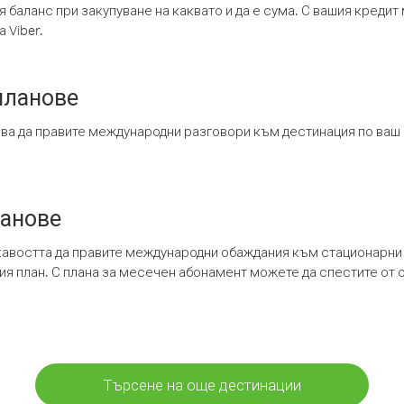
я баланс при закупуване на каквато и да е сума. С вашия креди
 Viber.
планове
ява да правите международни разговори към дестинация по ваш
ланове
кавостта да правите международни обаждания към стационарни 
шия план. С плана за месечен абонамент можете да спестите от 
Търсене на още дестинации