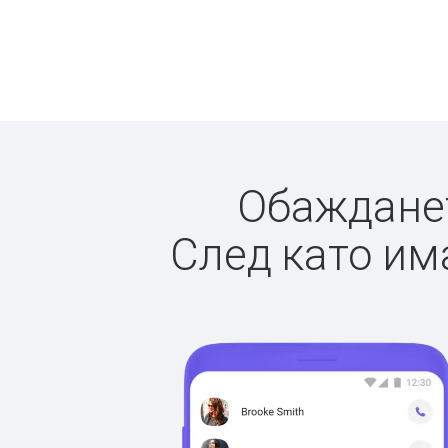
Обажданет
След като има