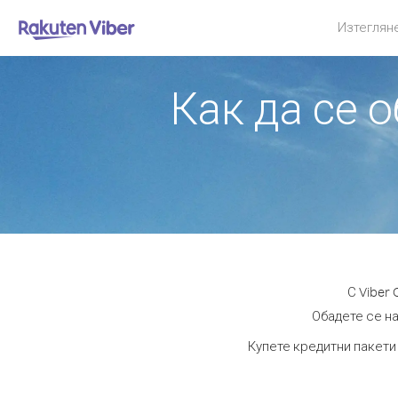
Изтеглян
Как да се 
С Viber
Обадете се на
Купете кредитни пакети 