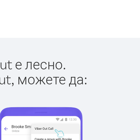
t е лесно.
ut, можете да: