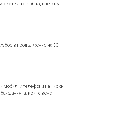
т можете да се обаждате към
 избор в продължение на 30
и мобилни телефони на ниски
обажданията, които вече