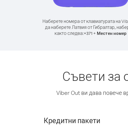
Наберете номера от клавиатурата на Vib
да наберете Латвия от Гибралтар, набе
както следва:
+
+
371
Местен номер
Съвети за 
Viber Out ви дава повече 
Кредитни пакети