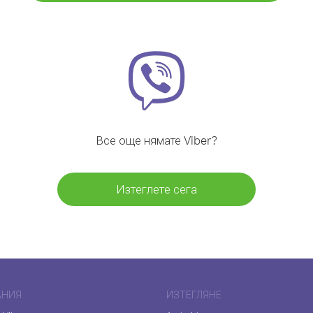
Все още нямате Viber?
Изтеглете сега
АНИЯ
ИЗТЕГЛЯНЕ