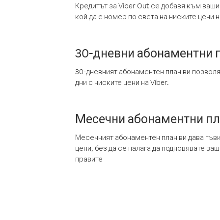
Кредитът за Viber Out се добавя към ваши
кой да е номер по света на ниските цени на
30-дневни абонаментни 
30-дневният абонаментен план ви позвол
дни с ниските цени на Viber.
Месечни абонаментни п
Месечният абонаментен план ви дава гъв
цени, без да се налага да подновявате ва
правите