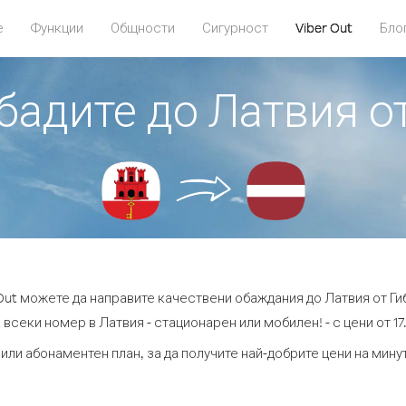
е
Функции
Общности
Сигурност
Viber Out
Бло
обадите до Латвия о
 Out можете да направите качествени обаждания до Латвия от Ги
 всеки номер в Латвия - стационарен или мобилен! - с цени от 17.
или абонаментен план, за да получите най-добрите цени на мин