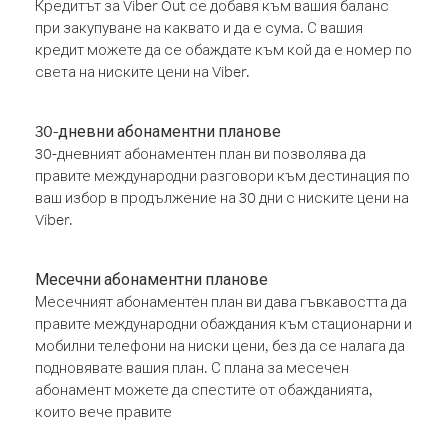
Кредитът за Viber Out се добавя към вашия баланс
при закупуване на каквато и да е сума. С вашия
кредит можете да се обаждате към кой да е номер по
света на ниските цени на Viber.
30-дневни абонаментни планове
30-дневният абонаментен план ви позволява да
правите международни разговори към дестинация по
ваш избор в продължение на 30 дни с ниските цени на
Viber.
Месечни абонаментни планове
Месечният абонаментен план ви дава гъвкавостта да
правите международни обаждания към стационарни и
мобилни телефони на ниски цени, без да се налага да
подновявате вашия план. С плана за месечен
абонамент можете да спестите от обажданията,
които вече правите