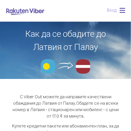
Вход
Togg
navig
Как да се обадите до
Латвия от Палау
С Viber Out можете да направите качествени
обаждания до Латвия от Палау.
Обадете се на всеки
номер в Латвия - стационарен или мобилен! - с цени
от 17.0 ¢ за минута.
Купете кредитни пакети или абонаментен план, за да