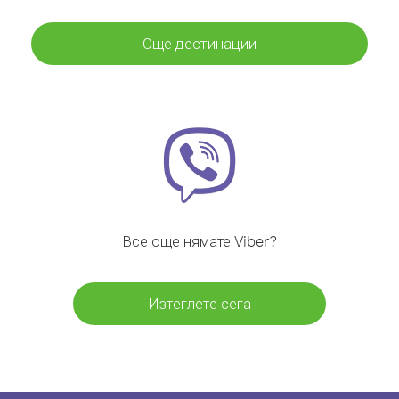
Още дестинации
Все още нямате Viber?
Изтеглете сега