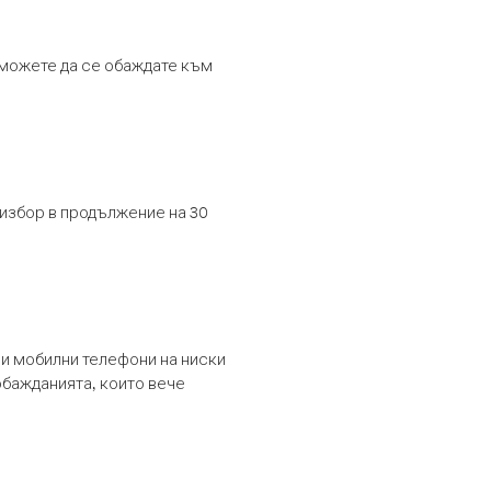
т можете да се обаждате към
 избор в продължение на 30
и мобилни телефони на ниски
обажданията, които вече