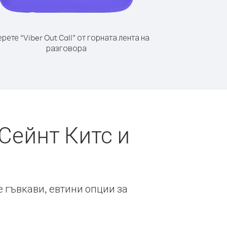
рете “Viber Out Call” от горната лента на
разговора
Сейнт Китс и
е гъвкави, евтини опции за