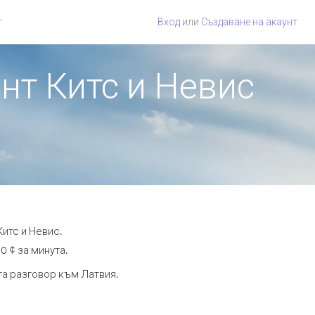
г
Вход
или
Създаване на акаунт
йнт Китс и Невис
Китс и Невис.
0 ¢ за минута.
ута разговор към Латвия.