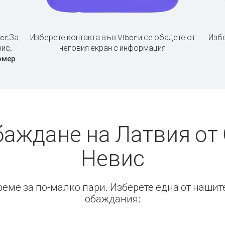
er.
За
Изберете контакта във Viber и се обадете от
Избе
вис,
неговия екран с информация
омер
баждане на Латвия от 
Невис
време за по-малко пари. Изберете една от нашит
обаждания: