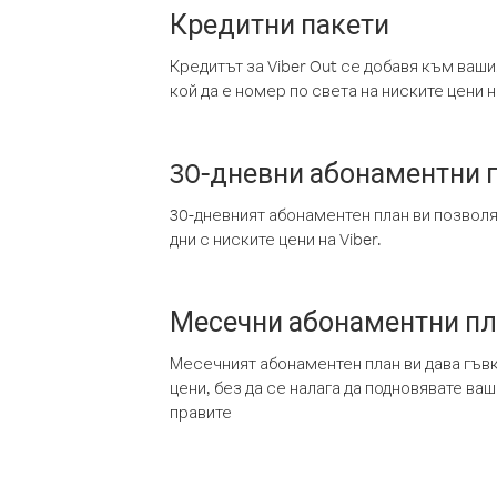
Кредитни пакети
Кредитът за Viber Out се добавя към ваши
кой да е номер по света на ниските цени на
30-дневни абонаментни 
30-дневният абонаментен план ви позвол
дни с ниските цени на Viber.
Месечни абонаментни п
Месечният абонаментен план ви дава гъв
цени, без да се налага да подновявате ва
правите