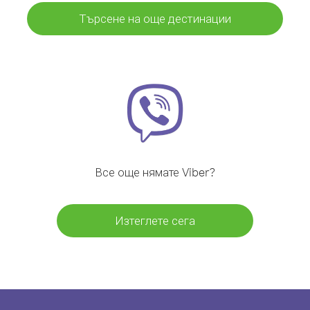
Търсене на още дестинации
Все още нямате Viber?
Изтеглете сега