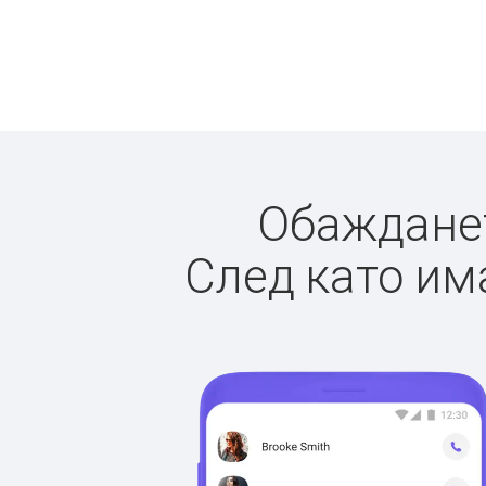
Обажданет
След като има