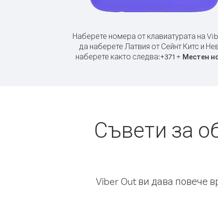
Наберете номера от клавиатурата на Vib
да наберете Латвия от Сейнт Китс и Не
наберете както следва:
+
+
371
Местен н
Съвети за о
Viber Out ви дава повече 