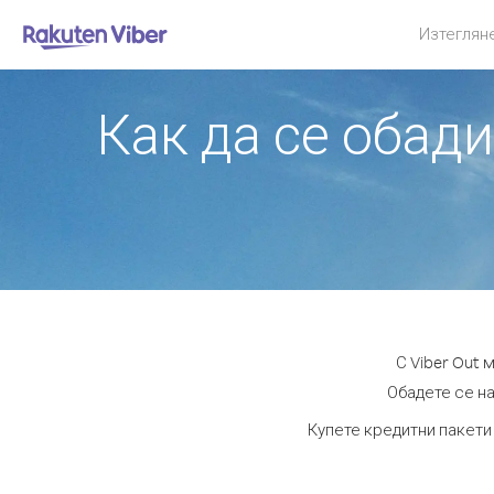
Изтеглян
Как да се обади
С Viber Out 
Обадете се на
Купете кредитни пакети 