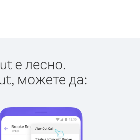
t е лесно.
ut, можете да: