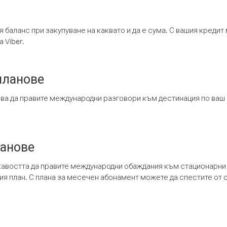
я баланс при закупуване на каквато и да е сума. С вашия креди
 Viber.
планове
ява да правите международни разговори към дестинация по ваш
ланове
кавостта да правите международни обаждания към стационарни 
шия план. С плана за месечен абонамент можете да спестите от 