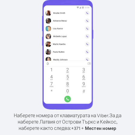
Наберете номера от клавиатурата на Viber.
За да
наберете Латвия от Острови Търкс и Кейкос,
наберете както следва:
+
+
371
Местен номер