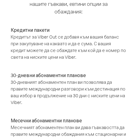
нашите гъвкави, евтини опции за
обаждания:
Кредитни пакети
Кредитът за Viber Out се добавя към вашия баланс
при закупуване на каквато и да е сума. С вашия
кредит можете да се обаждате към кой да е номер по
света на ниските цени на Viber.
30-дневни абонаментни планове
30-дневният абонаментен план ви позволява да
правите международни разговори към дестинация по
ваш избор в продължение на 30 дни с ниските цени на
Viber.
Месечни абонаментни планове
Месечният абонаментен план ви дава гъвкавостта да
правите международни обаждания към стационарни и