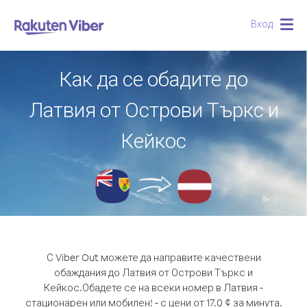
Вход
Togg
navig
Как да се обадите до
Латвия от Острови Търкс и
Кейкос
С Viber Out можете да направите качествени
обаждания до Латвия от Острови Търкс и
Кейкос.
Обадете се на всеки номер в Латвия -
стационарен или мобилен! - с цени от 17.0 ¢ за минута.