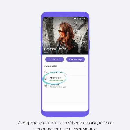
Изберете контакта във Viber и се обадете от
неговия екран с информация