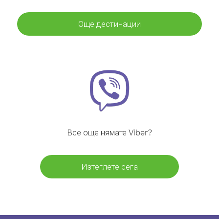
Още дестинации
Все още нямате Viber?
Изтеглете сега