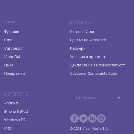
VIBER
КОМПАНИЯ
Функции
Относно Viber
Блог
Център на марката
Сигурност
Кариери
Viber Out
Условия и правила
Цени
Декларация за поверителност
Поддръжка
Customer Complaints Code
ИЗТЕГЛЯНЕ
Български
Android
iPhone & iPad
Windows PC
Mac
©
2026
Viber Media S.à r.l.