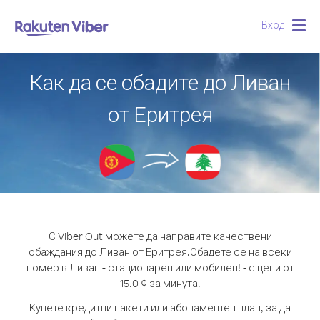
Вход
Togg
navig
Как да се обадите до Ливан
от Еритрея
С Viber Out можете да направите качествени
обаждания до Ливан от Еритрея.
Обадете се на всеки
номер в Ливан - стационарен или мобилен! - с цени от
15.0 ¢ за минута.
Купете кредитни пакети или абонаментен план, за да