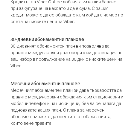
Кредитът за Viber Out се добавя към вашия баланс
при закупуване на каквато и да е сума. С вашия
кредит можете да се обаждате към кой да е номер по
света на ниските цени на Viber.
30-дневни абонаментни планове
30-дневният абонаментен план ви позволява да
правите международни разговори към дестинация по
ваш избор в продължение на 30 дни с ниските цени на
Viber.
Месечни абонаментни планове
Месечният абонаментен план ви дава гъвкавостта да
правите международни обаждания към стационарни и
мобилни телефони на ниски цени, без да се налага да
подновявате вашия план. С плана за месечен
абонамент можете да спестите от обажданията,
които вече правите