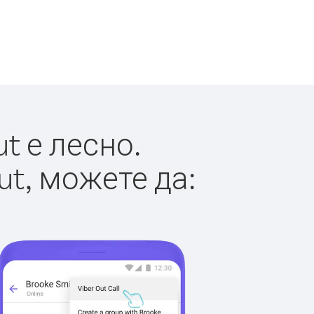
t е лесно.
ut, можете да: