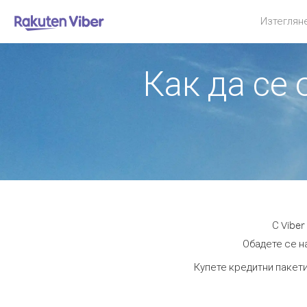
Изтеглян
Как да се 
С Viber
Обадете се на
Купете кредитни пакети