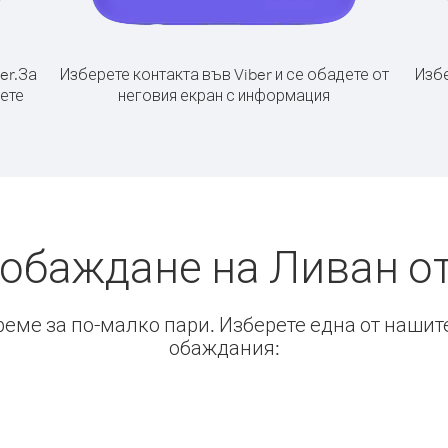
er.
За
Изберете контакта във Viber и се обадете от
Избе
рете
неговия екран с информация
 обаждане на Ливан от
време за по-малко пари. Изберете една от нашит
обаждания: