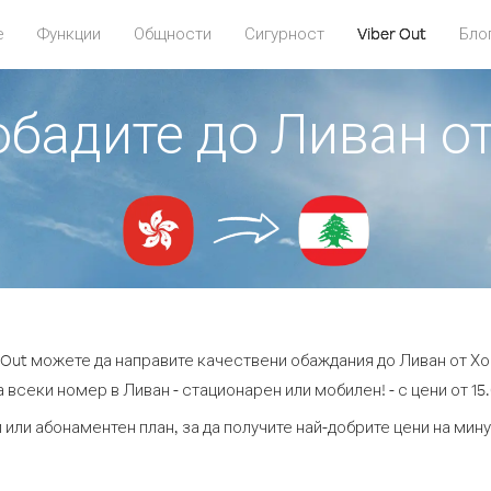
е
Функции
Общности
Сигурност
Viber Out
Бло
обадите до Ливан о
 Out можете да направите качествени обаждания до Ливан от Хо
 всеки номер в Ливан - стационарен или мобилен! - с цени от 15.
 или абонаментен план, за да получите най-добрите цени на мин