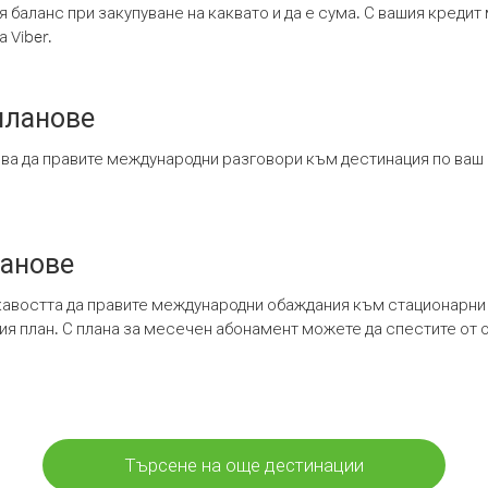
я баланс при закупуване на каквато и да е сума. С вашия креди
 Viber.
планове
ява да правите международни разговори към дестинация по ваш
ланове
кавостта да правите международни обаждания към стационарни 
шия план. С плана за месечен абонамент можете да спестите от 
Търсене на още дестинации