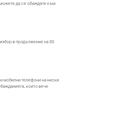
т можете да се обаждате към
 избор в продължение на 30
и мобилни телефони на ниски
обажданията, които вече