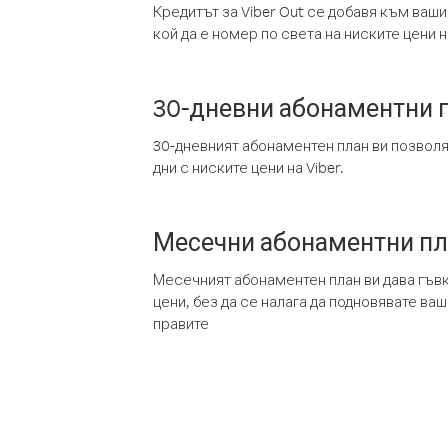
Кредитът за Viber Out се добавя към ваши
кой да е номер по света на ниските цени на
30-дневни абонаментни 
30-дневният абонаментен план ви позвол
дни с ниските цени на Viber.
Месечни абонаментни п
Месечният абонаментен план ви дава гъв
цени, без да се налага да подновявате ва
правите