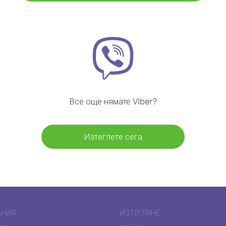
Все още нямате Viber?
Изтеглете сега
АНИЯ
ИЗТЕГЛЯНЕ