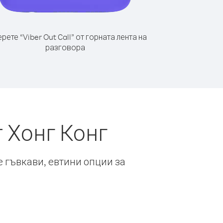
рете “Viber Out Call” от горната лента на
разговора
 Хонг Конг
е гъвкави, евтини опции за