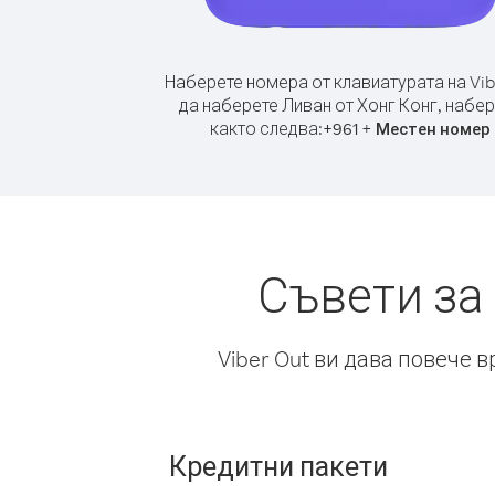
Наберете номера от клавиатурата на Vib
да наберете Ливан от Хонг Конг, набе
както следва:
+
+
961
Местен номер
Съвети за
Viber Out ви дава повече 
Кредитни пакети