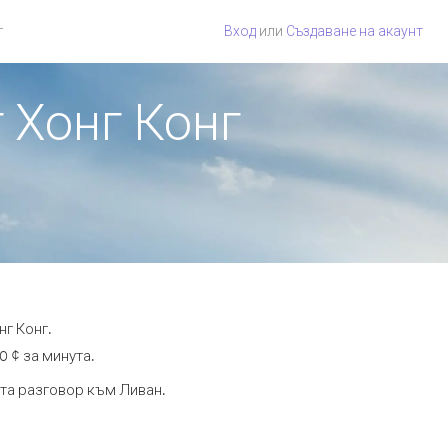
г
Вход
или
Създаване на акаунт
т Хонг Конг
нг Конг.
0 ¢ за минута.
ута разговор към Ливан.