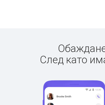
Обажданет
След като има