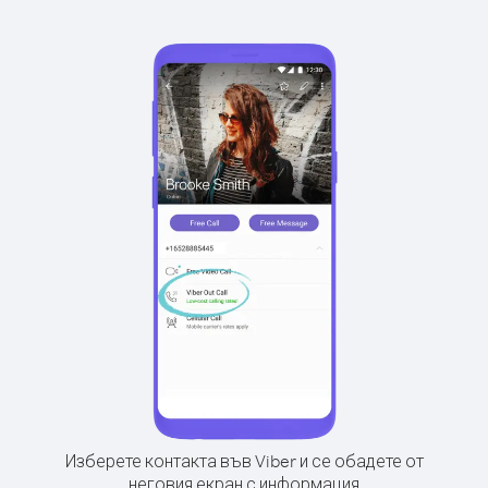
Изберете контакта във Viber и се обадете от
неговия екран с информация