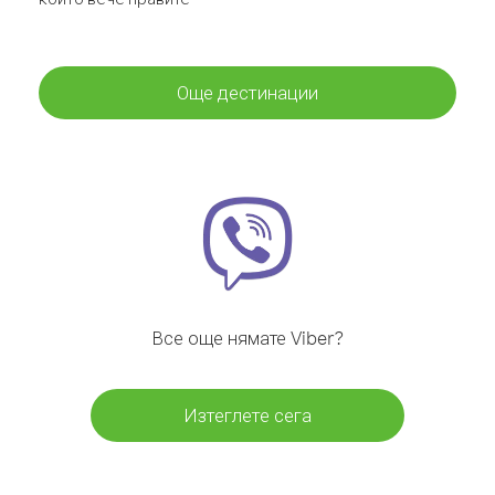
Още дестинации
Все още нямате Viber?
Изтеглете сега