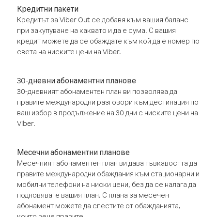
Кредитни пакети
Кредитът за Viber Out се добавя към вашия баланс
при закупуване на каквато и да е сума. С вашия
кредит можете да се обаждате към кой да е номер по
света на ниските цени на Viber.
30-дневни абонаментни планове
30-дневният абонаментен план ви позволява да
правите международни разговори към дестинация по
ваш избор в продължение на 30 дни с ниските цени на
Viber.
Месечни абонаментни планове
Месечният абонаментен план ви дава гъвкавостта да
правите международни обаждания към стационарни и
мобилни телефони на ниски цени, без да се налага да
подновявате вашия план. С плана за месечен
абонамент можете да спестите от обажданията,
които вече правите