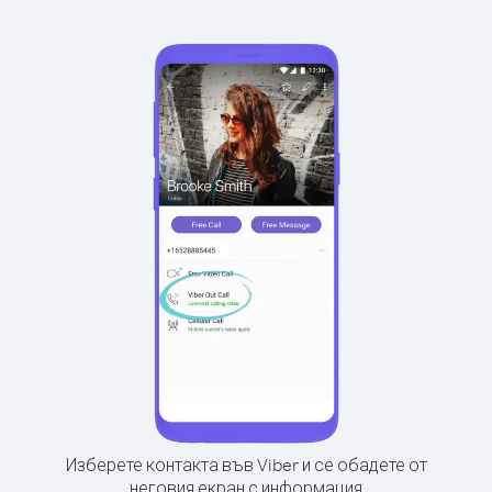
Изберете контакта във Viber и се обадете от
неговия екран с информация