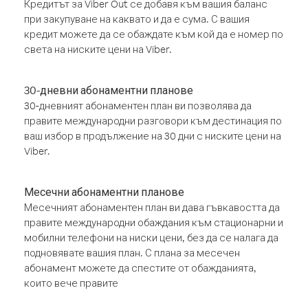
Кредитът за Viber Out се добавя към вашия баланс
при закупуване на каквато и да е сума. С вашия
кредит можете да се обаждате към кой да е номер по
света на ниските цени на Viber.
30-дневни абонаментни планове
30-дневният абонаментен план ви позволява да
правите международни разговори към дестинация по
ваш избор в продължение на 30 дни с ниските цени на
Viber.
Месечни абонаментни планове
Месечният абонаментен план ви дава гъвкавостта да
правите международни обаждания към стационарни и
мобилни телефони на ниски цени, без да се налага да
подновявате вашия план. С плана за месечен
абонамент можете да спестите от обажданията,
които вече правите