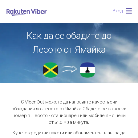
Вход
Togg
navig
Как да се обадите до
Лесото от Ямайка
С Viber Out можете да направите качествени
обаждания до Лесото от Ямайка.
Обадете се на всеки
номер в Лесото - стационарен или мобилен! - с цени
от 51.0 ¢ за минута.
Купете кредитни пакети или абонаментен план, за да