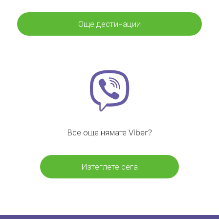
Още дестинации
Все още нямате Viber?
Изтеглете сега