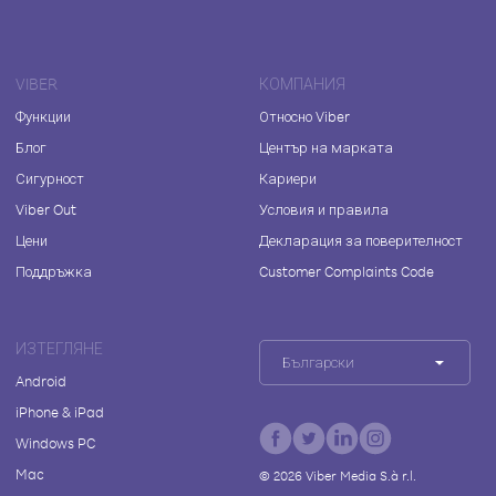
VIBER
КОМПАНИЯ
Функции
Относно Viber
Блог
Център на марката
Сигурност
Кариери
Viber Out
Условия и правила
Цени
Декларация за поверителност
Поддръжка
Customer Complaints Code
ИЗТЕГЛЯНЕ
Български
Android
iPhone & iPad
Windows PC
Mac
©
2026
Viber Media S.à r.l.