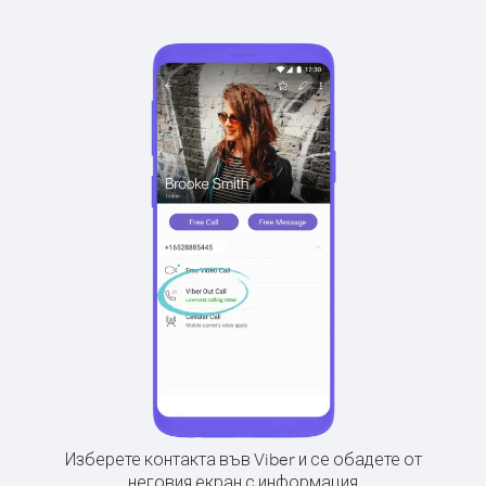
Изберете контакта във Viber и се обадете от
неговия екран с информация