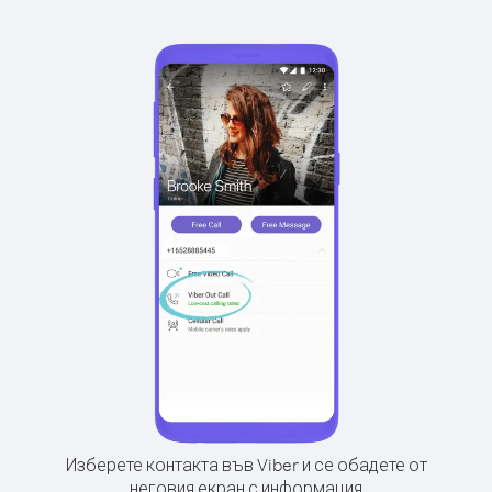
Изберете контакта във Viber и се обадете от
неговия екран с информация