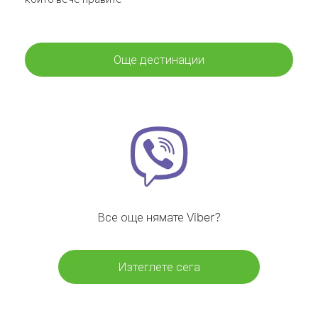
Още дестинации
Все още нямате Viber?
Изтеглете сега