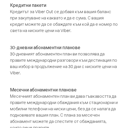
Кредитни пакети
Кредитът за Viber Out се добавя към вашия баланс
при закупуване на каквато и да е сума. С вашия
кредит можете да се обаждате към кой да е номер по
света на ниските цени на Viber.
30-дневни абонаментни планове
30-дневният абонаментен план ви позволява да
правите международни разговори към дестинация по
ваш избор в продължение на 30 дни с ниските цени на
Viber.
Месечни абонаментни планове
Месечният абонаментен план ви дава гъвкавостта да
правите международни обаждания към стационарни и
мобилни телефони на ниски цени, без да се налага да
подновявате вашия план. С плана за месечен
абонамент можете да спестите от обажданията,
които вече правите