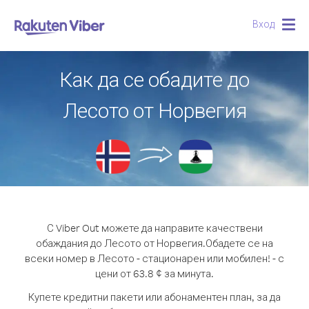
Вход
Togg
navig
Как да се обадите до
Лесото от Норвегия
С Viber Out можете да направите качествени
обаждания до Лесото от Норвегия.
Обадете се на
всеки номер в Лесото - стационарен или мобилен! - с
цени от 63.8 ¢ за минута.
Купете кредитни пакети или абонаментен план, за да