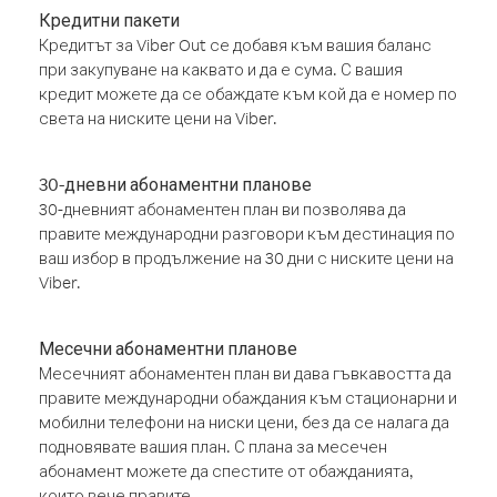
Кредитни пакети
Кредитът за Viber Out се добавя към вашия баланс
при закупуване на каквато и да е сума. С вашия
кредит можете да се обаждате към кой да е номер по
света на ниските цени на Viber.
30-дневни абонаментни планове
30-дневният абонаментен план ви позволява да
правите международни разговори към дестинация по
ваш избор в продължение на 30 дни с ниските цени на
Viber.
Месечни абонаментни планове
Месечният абонаментен план ви дава гъвкавостта да
правите международни обаждания към стационарни и
мобилни телефони на ниски цени, без да се налага да
подновявате вашия план. С плана за месечен
абонамент можете да спестите от обажданията,
които вече правите