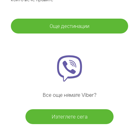
Още дестинации
Все още нямате Viber?
Изтеглете сега