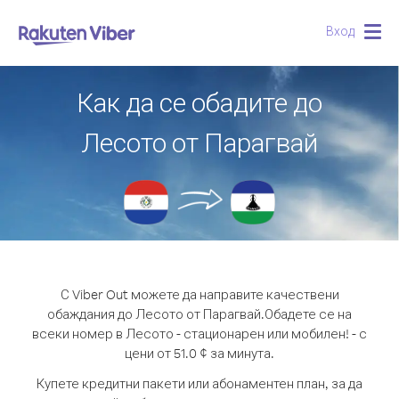
Вход
Togg
navig
Как да се обадите до
Лесото от Парагвай
С Viber Out можете да направите качествени
обаждания до Лесото от Парагвай.
Обадете се на
всеки номер в Лесото - стационарен или мобилен! - с
цени от 51.0 ¢ за минута.
Купете кредитни пакети или абонаментен план, за да