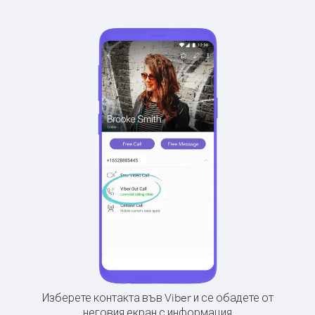
Изберете контакта във Viber и се обадете от
неговия екран с информация