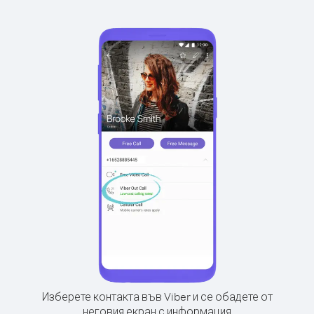
Изберете контакта във Viber и се обадете от
неговия екран с информация