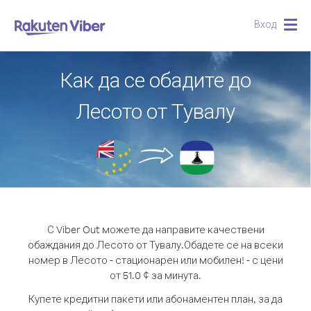
Вход
Togg
navig
Как да се обадите до
Лесото от Тувалу
С Viber Out можете да направите качествени
обаждания до Лесото от Тувалу.
Обадете се на всеки
номер в Лесото - стационарен или мобилен! - с цени
от 51.0 ¢ за минута.
Купете кредитни пакети или абонаментен план, за да