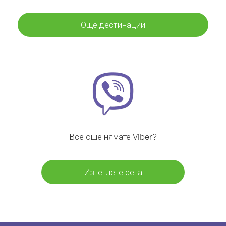
Още дестинации
Все още нямате Viber?
Изтеглете сега