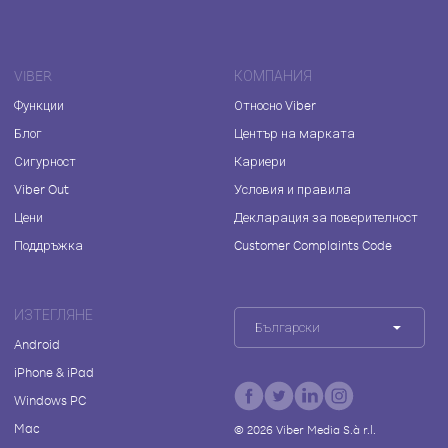
VIBER
КОМПАНИЯ
Функции
Относно Viber
Блог
Център на марката
Сигурност
Кариери
Viber Out
Условия и правила
Цени
Декларация за поверителност
Поддръжка
Customer Complaints Code
ИЗТЕГЛЯНЕ
Български
Android
iPhone & iPad
Windows PC
Mac
©
2026
Viber Media S.à r.l.