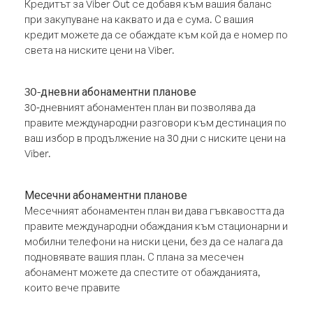
Кредитът за Viber Out се добавя към вашия баланс
при закупуване на каквато и да е сума. С вашия
кредит можете да се обаждате към кой да е номер по
света на ниските цени на Viber.
30-дневни абонаментни планове
30-дневният абонаментен план ви позволява да
правите международни разговори към дестинация по
ваш избор в продължение на 30 дни с ниските цени на
Viber.
Месечни абонаментни планове
Месечният абонаментен план ви дава гъвкавостта да
правите международни обаждания към стационарни и
мобилни телефони на ниски цени, без да се налага да
подновявате вашия план. С плана за месечен
абонамент можете да спестите от обажданията,
които вече правите