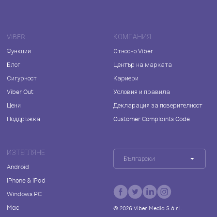
VIBER
КОМПАНИЯ
Функции
Относно Viber
Блог
Център на марката
Сигурност
Кариери
Viber Out
Условия и правила
Цени
Декларация за поверителност
Поддръжка
Customer Complaints Code
ИЗТЕГЛЯНЕ
Български
Android
iPhone & iPad
Windows PC
Mac
©
2026
Viber Media S.à r.l.