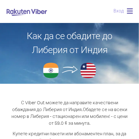
Вход
Togg
navig
Как да се обадите до
Либерия от Индия
С Viber Out можете да направите качествени
обаждания до Либерия от Индия.
Обадете се на всеки
номер в Либерия - стационарен или мобилен! - с цени
от 59.0 ¢ за минута.
Купете кредитни пакети или абонаментен план, за да