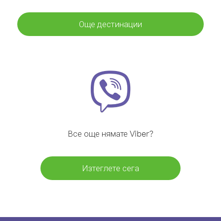
Още дестинации
Все още нямате Viber?
Изтеглете сега