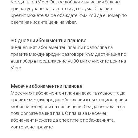
Кредитът за Viber Out се добавя към вашия баланс
при закупуване на каквато и да е сума. С вашия
кредит можете да се обаждате към кой да е номер по
света на ниските цени на Viber.
30-дневни абонаментни планове
30-дневният абонаментен план ви позволява да
правите международни разговори към дестинация по
ваш избор в продължение на 30 дни с ниските цени на
Viber.
Месечни абонаментни планове
Месечният абонаментен план ви дава гъвкавостта да
правите международни обаждания към стационарни и
мобилни телефони на ниски цени, без да се налага да
подновявате вашия план. С плана за месечен
абонамент можете да спестите от обажданията,
които вече правите