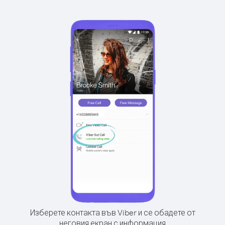
Изберете контакта във Viber и се обадете от
неговия екран с информация