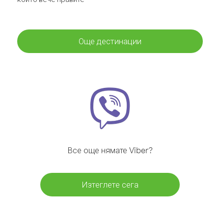
Още дестинации
Все още нямате Viber?
Изтеглете сега