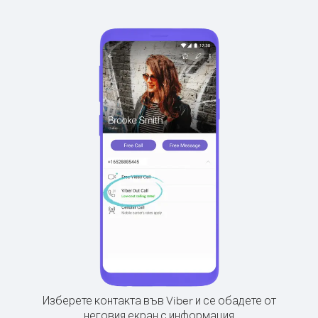
Изберете контакта във Viber и се обадете от
неговия екран с информация