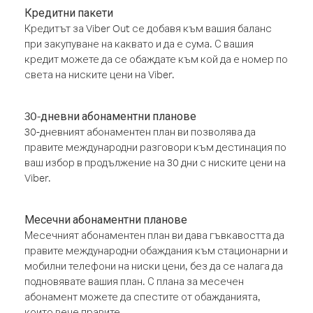
Кредитни пакети
Кредитът за Viber Out се добавя към вашия баланс
при закупуване на каквато и да е сума. С вашия
кредит можете да се обаждате към кой да е номер по
света на ниските цени на Viber.
30-дневни абонаментни планове
30-дневният абонаментен план ви позволява да
правите международни разговори към дестинация по
ваш избор в продължение на 30 дни с ниските цени на
Viber.
Месечни абонаментни планове
Месечният абонаментен план ви дава гъвкавостта да
правите международни обаждания към стационарни и
мобилни телефони на ниски цени, без да се налага да
подновявате вашия план. С плана за месечен
абонамент можете да спестите от обажданията,
които вече правите