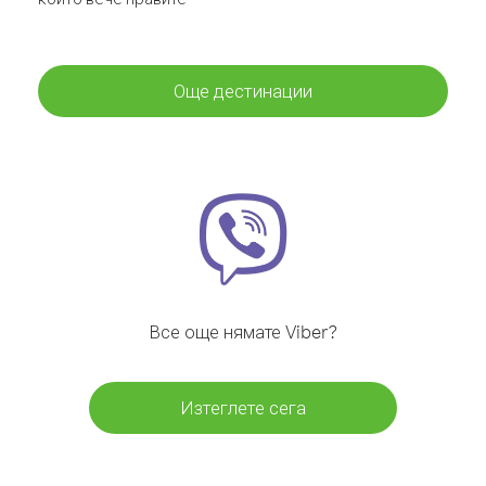
Още дестинации
Все още нямате Viber?
Изтеглете сега