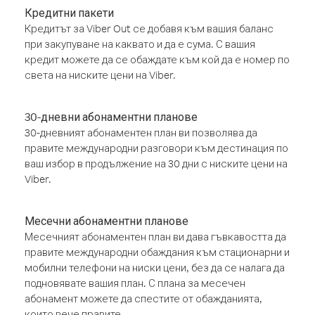
Кредитни пакети
Кредитът за Viber Out се добавя към вашия баланс
при закупуване на каквато и да е сума. С вашия
кредит можете да се обаждате към кой да е номер по
света на ниските цени на Viber.
30-дневни абонаментни планове
30-дневният абонаментен план ви позволява да
правите международни разговори към дестинация по
ваш избор в продължение на 30 дни с ниските цени на
Viber.
Месечни абонаментни планове
Месечният абонаментен план ви дава гъвкавостта да
правите международни обаждания към стационарни и
мобилни телефони на ниски цени, без да се налага да
подновявате вашия план. С плана за месечен
абонамент можете да спестите от обажданията,
които вече правите