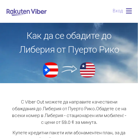
Вход
Togg
navig
Как да се обадите до
Либерия от Пуерто Рико
С Viber Out можете да направите качествени
обаждания до Либерия от Пуерто Рико.
Обадете се на
всеки номер в Либерия - стационарен или мобилен! -
с цени от 59.0 ¢ за минута.
Купете кредитни пакети или абонаментен план, за да