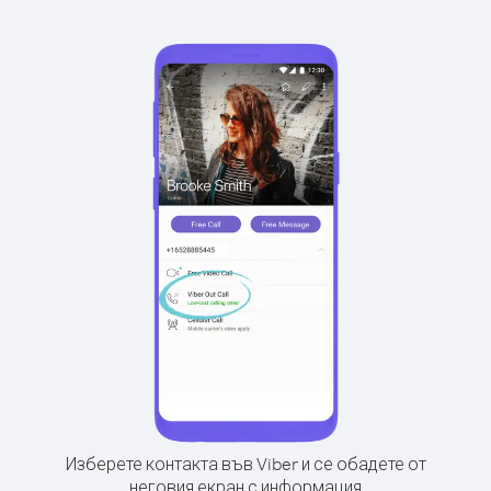
Изберете контакта във Viber и се обадете от
неговия екран с информация