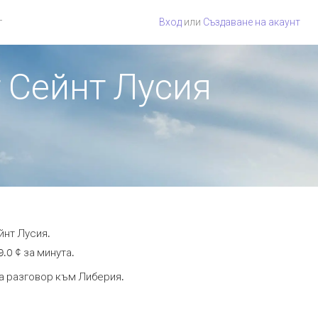
г
Вход
или
Създаване на акаунт
т Сейнт Лусия
йнт Лусия.
.0 ¢ за минута.
та разговор към Либерия.