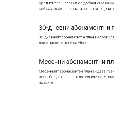
Кредитът за Viber Out се добавя към ваши
кой да е номер по света на ниските цени на
30-дневни абонаментни 
30-дневният абонаментен план ви позвол
дни с ниските цени на Viber.
Месечни абонаментни п
Месечният абонаментен план ви дава гъв
цени, без да се налага да подновявате ва
правите