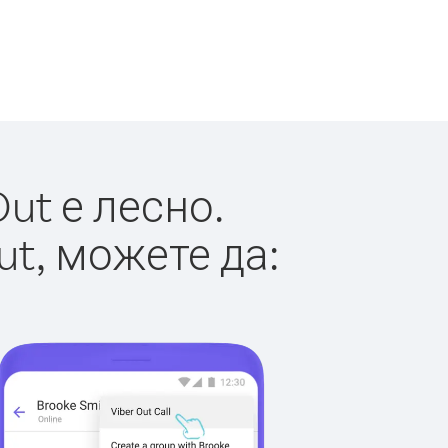
ut е лесно.
ut, можете да: