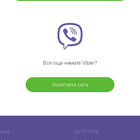
Все още нямате Viber?
Изтеглете сега
АНИЯ
ИЗТЕГЛЯНЕ