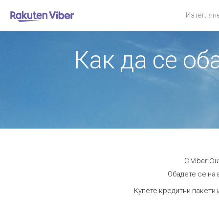
Изтеглян
Как да се об
С Viber O
Обадете се на 
Купете кредитни пакети 