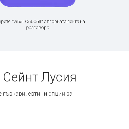
рете “Viber Out Call” от горната лента на
разговора
 Сейнт Лусия
е гъвкави, евтини опции за