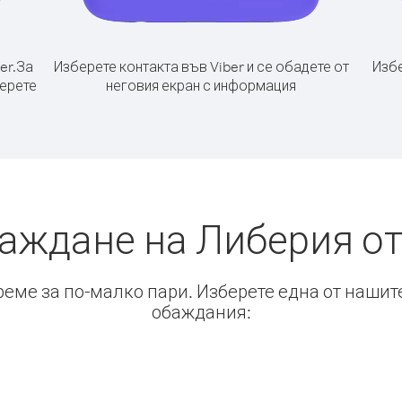
er.
За
Изберете контакта във Viber и се обадете от
Избе
берете
неговия екран с информация
баждане на Либерия от
време за по-малко пари. Изберете една от нашит
обаждания: