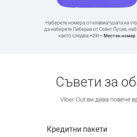
Наберете номера от клавиатурата на Vib
да наберете Либерия от Сейнт Лусия, на
както следва:
+
+
231
Местен номер
Съвети за о
Viber Out ви дава повече 
Кредитни пакети