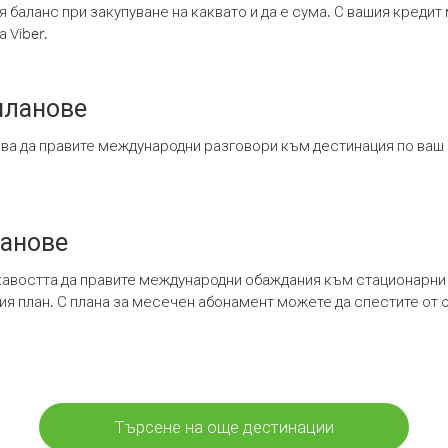
я баланс при закупуване на каквато и да е сума. С вашия креди
 Viber.
планове
ява да правите международни разговори към дестинация по ваш
ланове
кавостта да правите международни обаждания към стационарни 
шия план. С плана за месечен абонамент можете да спестите от 
Търсене на още дестинации