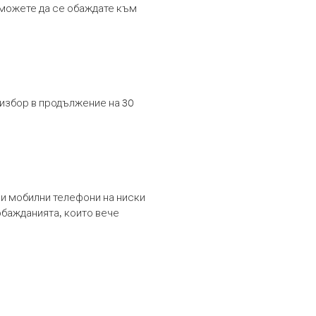
т можете да се обаждате към
 избор в продължение на 30
и мобилни телефони на ниски
обажданията, които вече