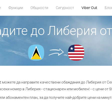
е
Функции
Общности
Сигурност
Viber Out
Бло
адите до Либерия о
ut можете да направите качествени обаждания до Либерия от Се
всеки номер в Либерия - стационарен или мобилен! - с цени от 59
или абонаментен план, за да получите най-добрите цени на мину