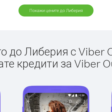
Покажи цените до Либерия
 до Либерия с Viber O
те кредити за Viber O