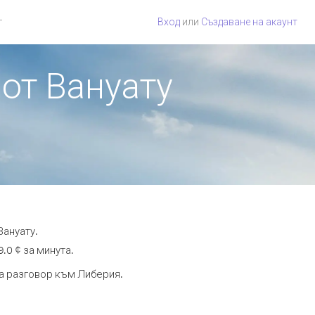
г
Вход
или
Създаване на акаунт
 от Вануату
Вануату.
.0 ¢ за минута.
та разговор към Либерия.