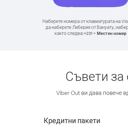
Наберете номера от клавиатурата на Vib
да наберете Либерия от Вануату, набе
както следва:
+
+
231
Местен номер
Съвети за
Viber Out ви дава повече 
Кредитни пакети