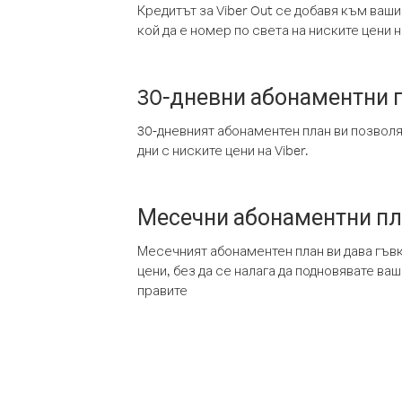
Кредитът за Viber Out се добавя към ваши
кой да е номер по света на ниските цени на
30-дневни абонаментни 
30-дневният абонаментен план ви позвол
дни с ниските цени на Viber.
Месечни абонаментни п
Месечният абонаментен план ви дава гъв
цени, без да се налага да подновявате ва
правите