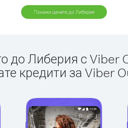
Покажи цените до Либерия
 до Либерия с Viber O
те кредити за Viber O