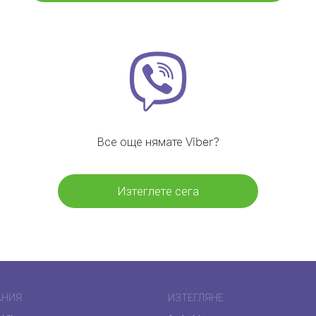
Все още нямате Viber?
Изтеглете сега
АНИЯ
ИЗТЕГЛЯНЕ