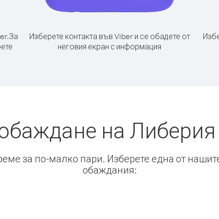
er.
За
Изберете контакта във Viber и се обадете от
Избе
рете
неговия екран с информация
 обаждане на Либерия 
време за по-малко пари. Изберете една от нашит
обаждания: