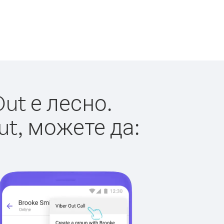
ut е лесно.
ut, можете да: