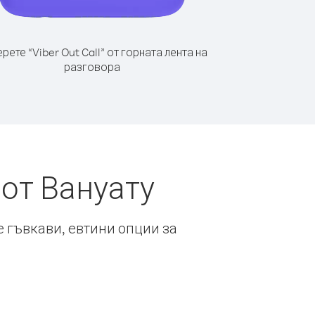
рете “Viber Out Call” от горната лента на
разговора
от Вануату
е гъвкави, евтини опции за