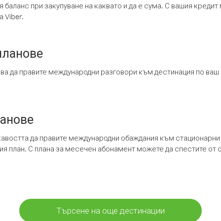
я баланс при закупуване на каквато и да е сума. С вашия креди
 Viber.
планове
ява да правите международни разговори към дестинация по ваш
ланове
кавостта да правите международни обаждания към стационарни 
шия план. С плана за месечен абонамент можете да спестите от 
Търсене на още дестинации