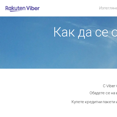
Изтеглян
Как да се 
С Viber
Обадете се на 
Купете кредитни пакети 