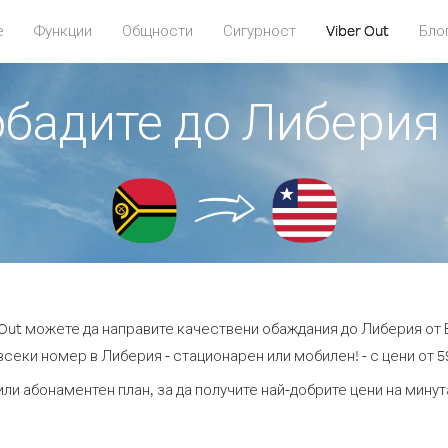
е
Функции
Общности
Сигурност
Viber Out
Бло
обадите до Либерия
 Out можете да направите качествени обаждания до Либерия от 
всеки номер в Либерия - стационарен или мобилен! - с цени от 59
или абонаментен план, за да получите най-добрите цени на мину