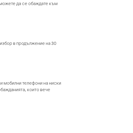
т можете да се обаждате към
 избор в продължение на 30
и мобилни телефони на ниски
обажданията, които вече