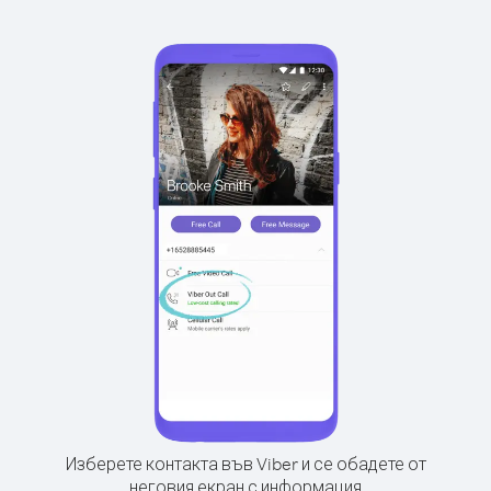
Изберете контакта във Viber и се обадете от
неговия екран с информация