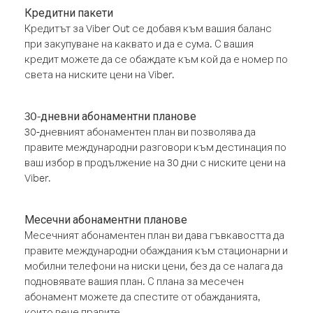
Кредитни пакети
Кредитът за Viber Out се добавя към вашия баланс
при закупуване на каквато и да е сума. С вашия
кредит можете да се обаждате към кой да е номер по
света на ниските цени на Viber.
30-дневни абонаментни планове
30-дневният абонаментен план ви позволява да
правите международни разговори към дестинация по
ваш избор в продължение на 30 дни с ниските цени на
Viber.
Месечни абонаментни планове
Месечният абонаментен план ви дава гъвкавостта да
правите международни обаждания към стационарни и
мобилни телефони на ниски цени, без да се налага да
подновявате вашия план. С плана за месечен
абонамент можете да спестите от обажданията,
които вече правите