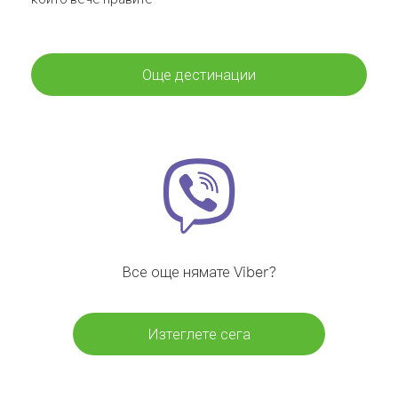
Още дестинации
Все още нямате Viber?
Изтеглете сега