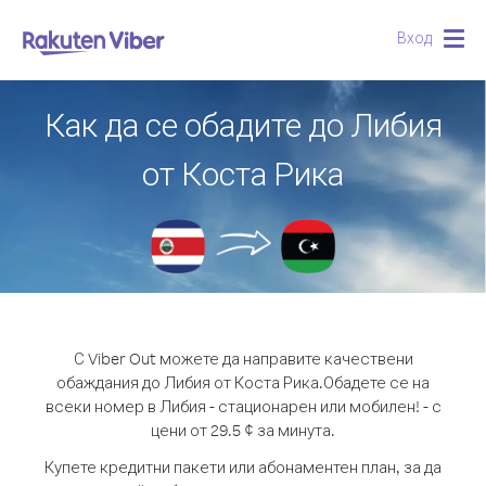
Вход
Togg
navig
Как да се обадите до Либия
от Коста Рика
С Viber Out можете да направите качествени
обаждания до Либия от Коста Рика.
Обадете се на
всеки номер в Либия - стационарен или мобилен! - с
цени от 29.5 ¢ за минута.
Купете кредитни пакети или абонаментен план, за да