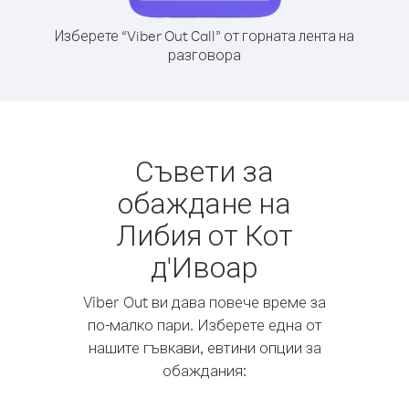
Изберете “Viber Out Call” от горната лента на
разговора
Съвети за
обаждане на
Либия от Кот
д'Ивоар
Viber Out ви дава повече време за
по-малко пари. Изберете една от
нашите гъвкави, евтини опции за
обаждания: