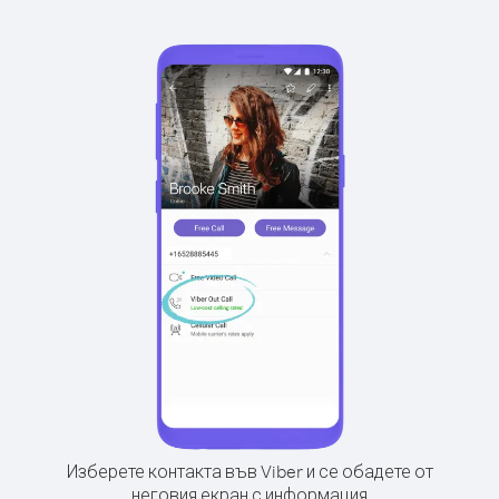
Изберете контакта във Viber и се обадете от
неговия екран с информация