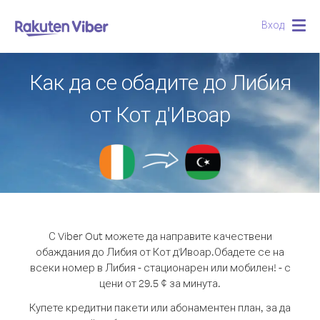
Вход
Togg
navig
Как да се обадите до Либия
от Кот д'Ивоар
С Viber Out можете да направите качествени
обаждания до Либия от Кот д'Ивоар.
Обадете се на
всеки номер в Либия - стационарен или мобилен! - с
цени от 29.5 ¢ за минута.
Купете кредитни пакети или абонаментен план, за да