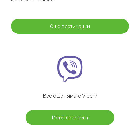
Още дестинации
Все още нямате Viber?
Изтеглете сега