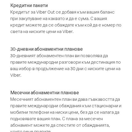
Кредитни пакети
Кредитът за Viber Out се добавя към вашия баланс
при закупуване на каквато и да е сума. С вашия
кредит можете да се обаждате към кой да е номер по
света на ниските цени на Viber.
30-дневни абонаментни планове
30-дневният абонаментен план ви позволява да
правите международни разговори към дестинация по
ваш избор в продължение на 30 дни с ниските цени на
Viber.
Месечни абонаментни планове
Месечният абонаментен план ви дава гъвкавостта да
правите международни обаждания към стационарни и
мобилни телефони на ниски цени, без да се налага да
подновявате вашия план. С плана за месечен
абонамент можете да спестите от обажданията,
които вече правите