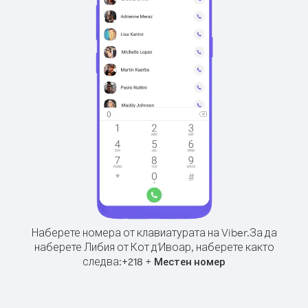
Наберете номера от клавиатурата на Viber.
За да
наберете Либия от Кот д'Ивоар, наберете както
следва:
+
+
218
Местен номер