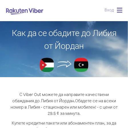
Вход
Togg
navig
Как да се обадите до Либия
от Йордан
С Viber Out можете да направите качествени
обаждания до Либия от Йордан.
Обадете се на всеки
номер в Либия - стационарен или мобилен! - с цени от
29.5 ¢ за минута.
Купете кредитни пакети или абонаментен план, за да