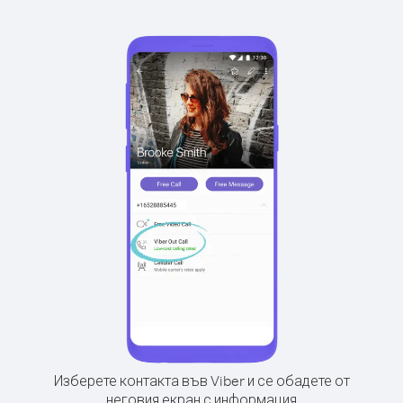
Изберете контакта във Viber и се обадете от
неговия екран с информация