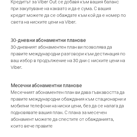
Кредитът за Viber Out се добавя към вашия баланс
при закупуване на каквато и да е сума. С вашия
кредит можете да се обаждате към кой да е номер по
света на ниските цени на Viber.
30-дневни абонаментни планове
30-дневният абонаментен план ви позволява да
правите международни разговори към дестинация по
ваш избор в продължение на 30 дни с ниските цени на
Viber.
Месечни абонаментни планове
Месечният абонаментен план ви дава гъвкавостта да
правите международни обаждания към стационарни и
мобилни телефони на ниски цени, без да се налага да
подновявате вашия план. С плана за месечен
абонамент можете да спестите от обажданията,
които вече правите